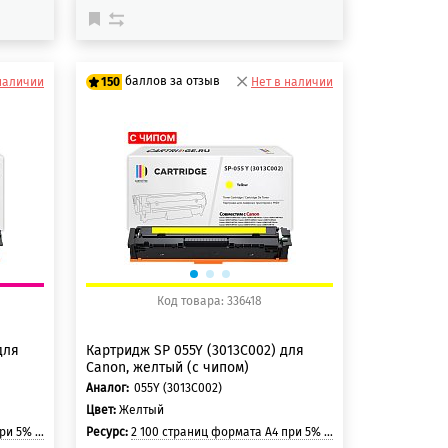
баллов за отзыв
наличии
150
Нет в наличии
125 баллов
150 баллов
Код товара: 336418
для
Картридж SP 055Y (3013C002) для
Canon, желтый (с чипом)
Аналог:
055Y (3013C002)
Цвет:
Желтый
и страницы
Ресурс:
2 100 страниц формата A4 при 5% заполнении страницы