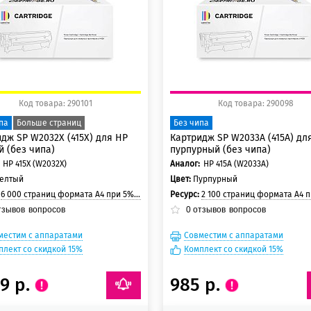
 баллов
150 баллов
Код товара: 290101
Код товара: 290098
па
Больше страниц
Без чипа
дж SP W2032X (415X) для HP
Картридж SP W2033A (415A) дл
 (без чипа)
пурпурный (без чипа)
HP 415X (W2032X)
Аналог:
HP 415A (W2033A)
елтый
Цвет:
Пурпурный
:
6 000 страниц формата А4 при 5% заполнении страницы
Ресурс:
2 100 страниц формата А4 при 5% заполнени
тзывов
вопросов
0
отзывов
вопросов
местим с аппаратами
Совместим с аппаратами
плект со скидкой 15%
Комплект со скидкой 15%
39 р.
985 р.