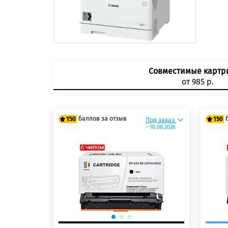
Совместимые карт
от 985 р.
баллов за отзыв
150
150
Под заказ
~ 10.08.2026
125 баллов
125
150 баллов
150