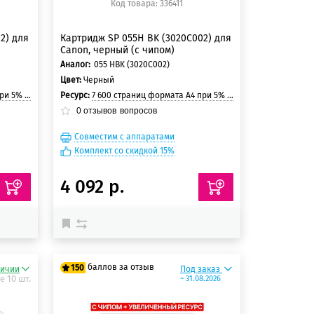
Код товара: 336411
2) для
Картридж SP 055H BK (3020C002) для
Canon, черный (с чипом)
Аналог:
055 HBK (3020C002)
Цвет:
Черный
и страницы
Ресурс:
7 600 страниц формата A4 при 5% заполнении страницы
0
отзывов
вопросов
Совместим с аппаратами
Комплект со скидкой 15%
4 092 р.
баллов за отзыв
150
личии
Под заказ
е 10 шт.
~ 31.08.2026
125 баллов