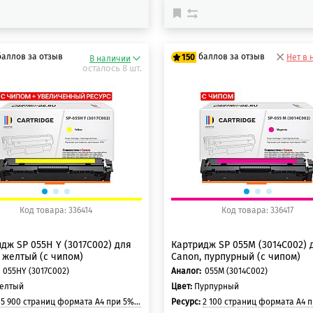
баллов за отзыв
баллов за отзыв
150
Нет в 
В наличии
осталось 8 шт.
 баллов
125 баллов
 баллов
150 баллов
Код товара: 336414
Код товара: 336417
дж SP 055H Y (3017C002) для
Картридж SP 055M (3014C002) 
 желтый (с чипом)
Canon, пурпурный (с чипом)
055HY (3017C002)
Аналог:
055M (3014C002)
елтый
Цвет:
Пурпурный
:
5 900 страниц формата A4 при 5% заполнении страницы
Ресурс:
2 100 страниц формата A4 при 5% заполнени