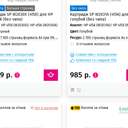
Код товара: 290099
Код товара: 290096
па
Больше страниц
Без чипа
дж SP W2030X (415X) для HP
Картридж SP W2031A (415A) дл
 (без чипа)
голубой (без чипа)
HP 415X (W2030X)/ HP 415A (W2030A)
Аналог:
HP 415A (W2031A)/ HP 415X (
ерный
Цвет:
Голубой
:
7 500 страниц формата А4 при 5% заполнении страницы
Ресурс:
2 100 страниц формата А4 при 5% заполнени
тзывов
вопросов
0
отзывов
вопросов
местим с аппаратами
Совместим с аппаратами
плект со скидкой 15%
Комплект со скидкой 15%
39 р.
985 р.
баллов за отзыв
баллов за отзыв
Нет в наличии
150
В на
боле
 баллов
125 баллов