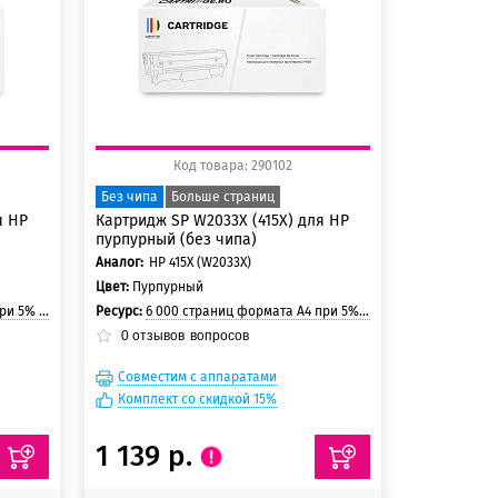
150 баллов
Код товара: 290102
Без чипа
Больше страниц
я HP
Картридж SP W2033X (415X) для HP
пурпурный (без чипа)
Аналог:
HP 415X (W2033X)
Цвет:
Пурпурный
и страницы
Ресурс:
6 000 страниц формата А4 при 5% заполнении страницы
0
отзывов
вопросов
Совместим с аппаратами
Комплект со скидкой 15%
1 139 р.