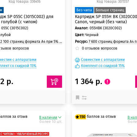
Код товара: 336416
Код товара: 301557
ом
Без чипа
Больше страниц
дж SP 055C (3015C002) для
Картридж SP 055H BK (3020C00
 голубой (с чипом)
Canon, черный (без чипа)
055C (3015C002)
Аналог:
055HBK (3020C002)
олубой
Цвет:
Черный
:
2 100 страниц формата A4 при 5% заполнении страницы
Ресурс:
7 600 страниц формата А4 при 5% заполнени
тзывов
вопросов
0
отзывов
вопросов
местим с аппаратами
Совместим с аппаратами
плект со скидкой 15%
Комплект со скидкой 15%
2 р.
1 364 р.
баллов за отзыв
баллов за отзыв
150
В наличии
В на
более 10 шт.
боле
 баллов
125 баллов