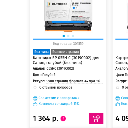
150 баллов
150
Код товара: 301559
Без чипа
Больше страниц
Картридж SP 055H C (3019C002) для
Картри
Canon, голубой (без чипа)
Canon,
Аналог:
055HC (3019C002)
Аналог:
Цвет:
Голубой
Цвет:
Г
Ресурс:
5 900 страниц формата A4 при 5% заполнении страницы
Ресурс
0
отзывов
вопросов
0
о
Совместим с аппаратами
Сов
Комплект со скидкой 15%
Ком
1 364 р.
4 0