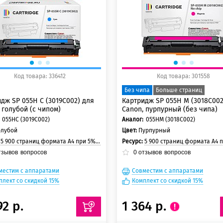
 баллов
150 баллов
Код товара: 336412
Код товара: 301558
Без чипа
Больше страниц
дж SP 055H C (3019C002) для
Картридж SP 055H M (3018C002
 голубой (с чипом)
Canon, пурпурный (без чипа)
055HC (3019C002)
Аналог:
055HM (3018C002)
олубой
Цвет:
Пурпурный
:
5 900 страниц формата A4 при 5% заполнении страницы
Ресурс:
5 900 страниц формата A4 при 5% заполнении
тзывов
вопросов
0
отзывов
вопросов
местим с аппаратами
Совместим с аппаратами
плект со скидкой 15%
Комплект со скидкой 15%
92 р.
1 364 р.