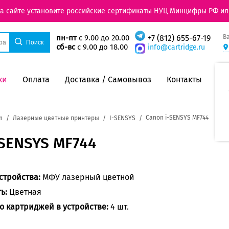
на сайте установите российские сертификаты НУЦ Минцифры РФ ил
В
пн-пт
с 9.00 до 20.00
+7 (812) 655-67-19
сб-вс
с 9.00 до 18.00
info@cartridge.ru
ки
Оплата
Доставка / Самовывоз
Контакты
Canon i-SENSYS MF744
n
Лазерные цветные принтеры
I-SENSYS
-SENSYS MF744
стройства:
МФУ лазерный цветной
ть:
Цветная
о картриджей в устройстве:
4 шт.