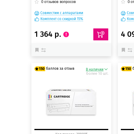
0
отзывов
вопросов
0
о
Совместим с аппаратами
Сов
Комплект со скидкой 15%
Ком
1 364 р.
4 0
баллов за отзыв
150
150
В наличии
более 10 шт.
125 баллов
125
150 баллов
150