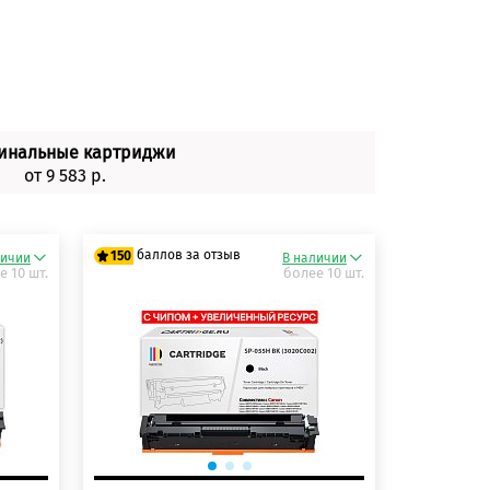
инальные картриджи
от 9 583 р.
баллов за отзыв
150
личии
В наличии
е 10 шт.
более 10 шт.
125 баллов
150 баллов