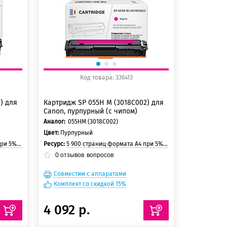
150 баллов
Код товара: 336413
) для
Картридж SP 055H M (3018C002) для
Canon, пурпурный (с чипом)
Аналог:
055HM (3018C002)
Цвет:
Пурпурный
 страницы
Ресурс:
5 900 страниц формата A4 при 5% заполнении страницы
0
отзывов
вопросов
Совместим с аппаратами
Комплект со скидкой 15%
4 092 р.