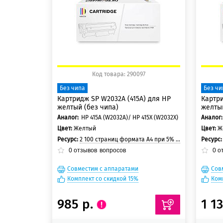
150 баллов
150
Код товара: 290097
Без чипа
Без чи
Картридж SP W2032A (415A) для HP
Картри
желтый (без чипа)
желтый
Аналог:
HP 415A (W2032A)/ HP 415X (W2032X)
Аналог:
Цвет:
Желтый
Цвет:
Ж
Ресурс:
2 100 страниц формата А4 при 5% заполнении страницы
Ресурс
0
отзывов
вопросов
0
о
Совместим с аппаратами
Сов
Комплект со скидкой 15%
Ком
985 р.
1 1