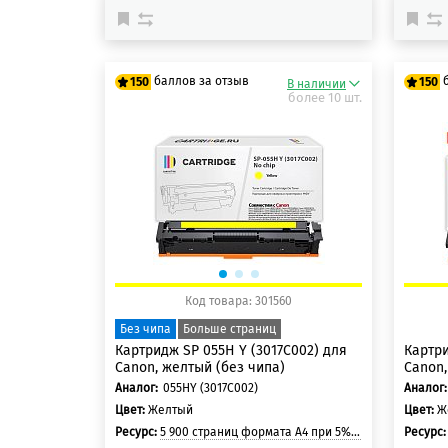
баллов за отзыв
150
150
В наличии
более 10 шт.
125 баллов
125
150 баллов
150
Код товара: 301560
Без чипа
Больше страниц
Картридж SP 055H Y (3017C002) для
Картри
Canon, желтый (без чипа)
Canon,
Аналог:
055HY (3017C002)
Аналог:
Цвет:
Желтый
Цвет:
Ж
Ресурс:
5 900 страниц формата A4 при 5% заполнении страницы
Ресурс