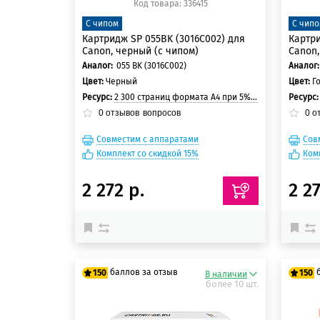
Код товара: 336415
С чипом
С чип
Картридж SP 055BK (3016C002) для
Картри
Canon, черный (с чипом)
Canon,
Аналог:
055 BK (3016C002)
Аналог:
Цвет:
Черный
Цвет:
Г
Ресурс:
2 300 страниц формата A4 при 5% заполнении страницы
Ресурс
0
отзывов
вопросов
0
о
Совместим с аппаратами
Сов
Комплект со скидкой 15%
Ком
2 272 р.
2 27
баллов за отзыв
150
150
В наличии
более 10 шт.
125 баллов
125