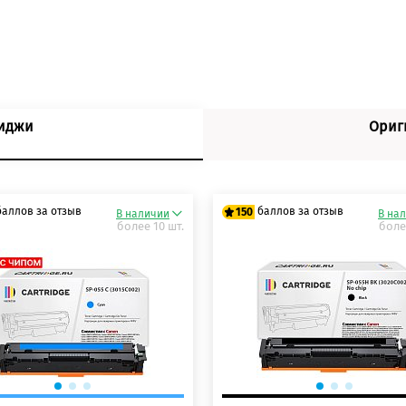
риджи
Ориг
баллов за отзыв
баллов за отзыв
150
В наличии
В на
более 10 шт.
боле
 баллов
125 баллов
 баллов
150 баллов