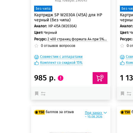
Код товара: 290095
Без чипа
Без чи
Картридж SP W2030A (415A) для HP
Картри
черный (без чипа)
черный
Аналог:
HP 415A (W2030A)
Аналог:
Цвет:
Черный
Цвет:
Ч
Ресурс:
2 400 страниц формата А4 при 5% заполнении страницы
Ресурс
0
отзывов
вопросов
0
о
Совместим с аппаратами
Сов
Комплект со скидкой 15%
Ком
985 р.
1 1
баллов за отзыв
150
150
Под заказ
~ 10.08.2026
125 баллов
125