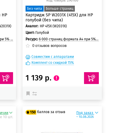
Код товара: 290100
Без чипа
Больше страниц
я HP
Картридж SP W2031X (415X) для HP
голубой (без чипа)
W2031X)
Аналог:
HP 415X (W2031X)
Цвет:
Голубой
и страницы
Ресурс:
6 000 страниц формата А4 при 5% заполнении страницы
0
отзывов
вопросов
Совместим с аппаратами
Комплект со скидкой 15%
1 139 р.
баллов за отзыв
150
личии
Под заказ
е 10 шт.
~ 10.08.2026
125 баллов