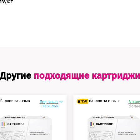
твуют
Другие
подходящие картридж
баллов за отзыв
баллов за отзыв
150
Под заказ
В нал
более
~ 10.08.2026
5 баллов
125 баллов
0 баллов
150 баллов