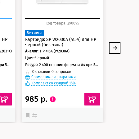
Код товара: 290095
Ко
Фьюзер (печ
Без чипа
для HP и Can
я HP
Картридж SP W2030A (415A) для HP
Ресурс:
150 00
черный (без чипа)
0
отзывов
W2031X)
Аналог:
HP 415A (W2030A)
Цвет:
Черный
траницы
Ресурс:
2 400 страниц формата А4 при 5% заполнении страницы
0
отзывов
0
вопросов
Совместим с аппаратами
Совместим
Комплект со скидкой 15%
985 р.
29 134