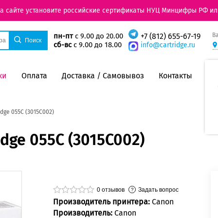
на сайте установите российские сертификаты НУЦ Минцифры РФ ил
В
пн-пт
с 9.00 до 20.00
+7 (812) 655-67-19
сб-вс
с 9.00 до 18.00
info@cartridge.ru
ки
Оплата
Доставка / Самовывоз
Контакты
dge 055C (3015C002)
dge 055C (3015C002)
0
отзывов
Задать вопрос
Производитель принтера:
Canon
Производитель:
Canon