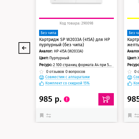
Код товара: 290098
Без чипа
Без ч
Картридж SP W2033A (415A) для HP
Картр
пурпурный (без чипа)
желты
Аналог:
HP 415A (W2033A)
Аналог
Цвет:
Пурпурный
Цвет:
Ресурс:
2 100 страниц формата А4 при 5% заполнении страницы
Ресур
0
отзывов
0
вопросов
0
о
Совместим с аппаратами
Со
Комплект со скидкой 15%
Ко
985 р.
98