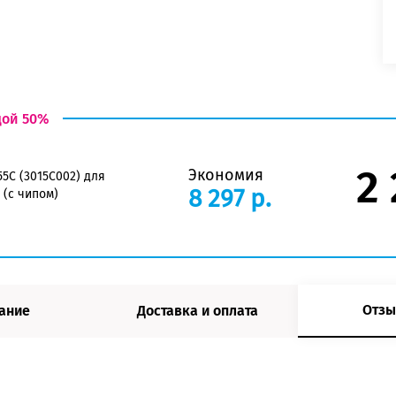
дой 50%
2
Экономия
5C (3015C002) для
8 297 р.
 (с чипом)
Отзы
ание
Доставка и оплата