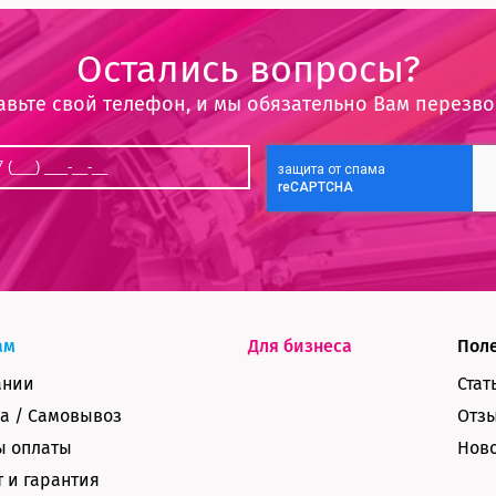
Остались вопросы?
авьте свой телефон, и мы обязательно Вам перезв
ам
Для бизнеса
Пол
ании
Стат
а / Самовывоз
Отз
ы оплаты
Нов
 и гарантия