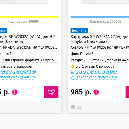
Код товара: 290097
Код товара: 290096
ипа
Без чипа
идж SP W2032A (415A) для HP
Картридж SP W2031A (415A) дл
й (без чипа)
голубой (без чипа)
:
HP 415A (W2032A)/ HP 415X (W2032X)
Аналог:
HP 415A (W2031A)/ HP 415X (
Желтый
Цвет:
Голубой
с:
2 100 страниц формата А4 при 5% заполнении страницы
Ресурс:
2 100 страниц формата А4 при 5% заполнении с
тзывов
0
вопросов
5.0
1
отзыв
0
вопросов
вместим с аппаратами
Совместим с аппаратами
мплект со скидкой 15%
Комплект со скидкой 15%
5 р.
985 р.