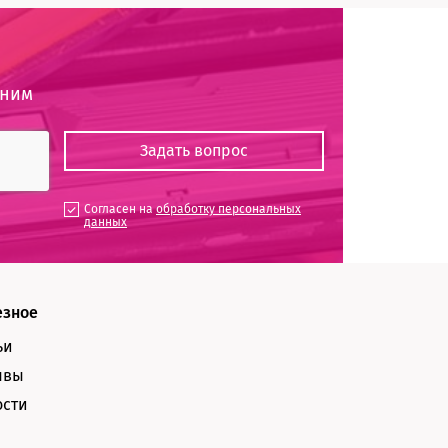
оним
Согласен на
обработку персональных
данных
езное
ьи
ывы
ости