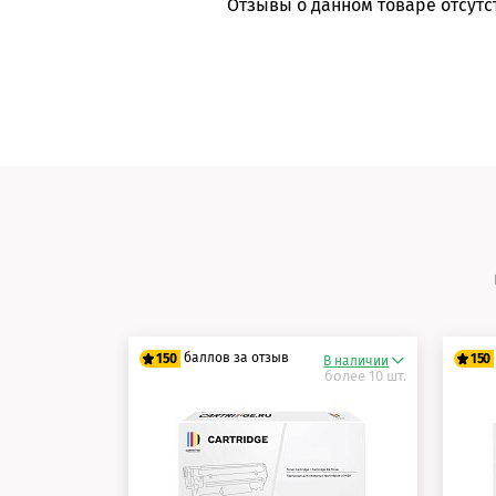
Отзывы о данном товаре отсутс
баллов за отзыв
150
150
В наличии
более 10 шт.
125 баллов
12
150 баллов
15