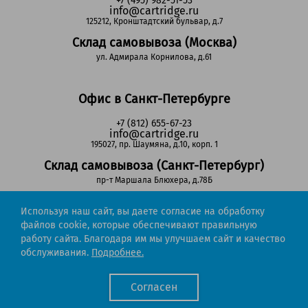
+7 (495) 982-51-53
info@cartridge.ru
125212, Кронштадтский бульвар, д.7
Склад самовывоза (Москва)
ул. Адмирала Корнилова, д.61
Офис в Санкт-Петербурге
+7 (812) 655-67-23
info@cartridge.ru
195027, пр. Шаумяна, д.10, корп. 1
Склад самовывоза (Санкт-Петербург)
пр-т Маршала Блюхера, д.78Б
Используя наш сайт, вы даете согласие на обработку
Регионы РФ
файлов cookie, которые обеспечивают правильную
работу сайта. Благодаря им мы улучшаем сайт и качество
8-800-302-51-53
обслуживания.
Подробнее.
(звонок бесплатный)
info@cartridge.ru
Согласен
Cartridge.ru 2012-2026. Все права защищены