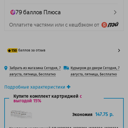
баллов за отзыв
150
125 баллов
Забрать из магазина Сегодня, 7
Курьером до двери Сегодня, 7
150 баллов
августа, пятница, Бесплатно
августа, пятница, Бесплатно
Подробные характеристики
Производитель принтера:
HP
Купите комплект картриджей
с
Производитель:
выгодой 15%
Solution Print
Вид товара:
Картридж лазерный
Оригинальность:
Совместимый
147.75 р.
Экономия
Аналог:
HP 415A (W2030A)
Цвет:
Черный