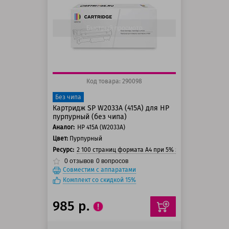
125 баллов
150 баллов
Быстрый просмотр
Код товара: 290098
Без чипа
Картридж SP W2033A (415A) для HP
пурпурный (без чипа)
Аналог:
HP 415A (W2033A)
Цвет:
Пурпурный
Ресурс:
2 100 страниц формата А4 при 5% заполнении стра
0
отзывов
0
вопросов
Совместим с аппаратами
Комплект со скидкой 15%
985 р.