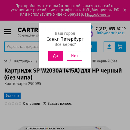
При проблемах с онлайн-оплатой заказов на сайте
установите российские сертификаты НУЦ Минцифры РФ
X
или используйте Яндекс.Браузер.
Подробнее...
+7 (812) 655-67-19
Ваш город
info@cartridge.ru
Санкт-Петербург
Все верно?
Нет
Да
алог
Картриджи
Картридж SP W2030A (415A) для HP черный (без чипа)
Картридж SP W2030A (415A) для HP черный
(без чипа)
Код товара:
290095
Без чипа
0
отзывов
Задать вопрос