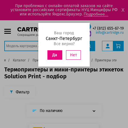
При проблемах с онлайн-оплатой заказов на сайте
установите российские сертификаты НУЦ Минцифры РФ
X
или используйте Яндекс.Браузер.
Подробнее...
+7 (812) 655-67-19
Ваш город
info@cartridge.ru
Санкт-Петербург
Все верно?
Нет
Да
вная
Каталог
Принтеры и МФУ
Solution Print
Принтеры этикеток
Термопринтеры и мини-принтеры этикеток
Solution Print - подбор
Фильтр
По наличию