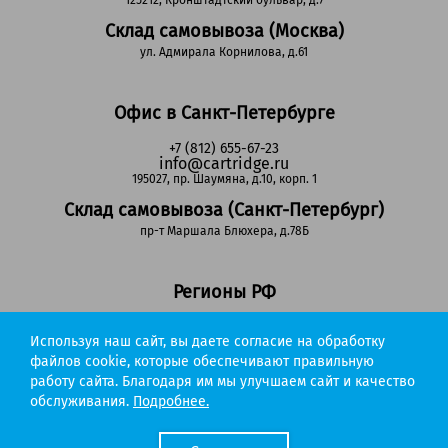
125212, Кронштадтский бульвар, д.7
Склад самовывоза (Москва)
ул. Адмирала Корнилова, д.61
Офис в Санкт-Петербурге
+7 (812) 655-67-23
info@cartridge.ru
195027, пр. Шаумяна, д.10, корп. 1
Склад самовывоза (Санкт-Петербург)
пр-т Маршала Блюхера, д.78Б
Регионы РФ
8-800-302-51-53
Используя наш сайт, вы даете согласие на обработку
(звонок бесплатный)
info@cartridge.ru
файлов cookie, которые обеспечивают правильную
работу сайта. Благодаря им мы улучшаем сайт и качество
Cartridge.ru 2012-2026. Все права защищены
обслуживания.
Подробнее.
Политика конфиденциальности
Мы работаем с порталом поставщиков