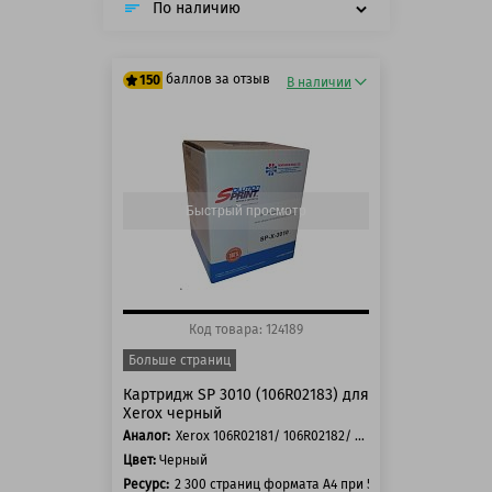
По наличию
баллов за отзыв
150
В наличии
125 баллов
150 баллов
Быстрый просмотр
Код товара: 124189
Больше страниц
Картридж SP 3010 (106R02183) для
Xerox черный
Аналог:
Xerox 106R02181/ 106R02182/ 106R02183
Цвет:
Черный
Ресурс:
2 300 страниц формата А4 при 5% заполнении ст