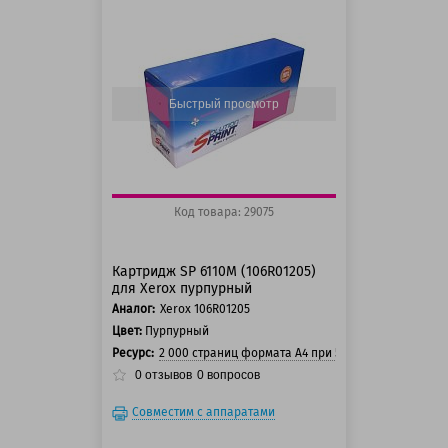
125 баллов
150 баллов
Быстрый просмотр
Код товара: 29075
Картридж SP 6110M (106R01205)
для Xerox пурпурный
Аналог:
Xerox 106R01205
Цвет:
Пурпурный
Ресурс:
2 000 страниц формата А4 при 5% заполнении ст
0
отзывов
0
вопросов
Совместим с аппаратами