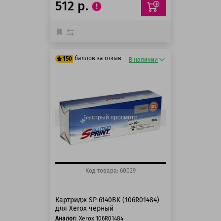
512 р.
баллов за отзыв
150
В наличии
125 баллов
150 баллов
Быстрый просмотр
Код товара: 60029
Картридж SP 6140BK (106R01484)
для Xerox черный
Аналог:
Xerox 106R01484