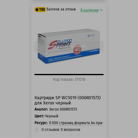
баллов за отзыв
150
В наличии
125 баллов
150 баллов
Быстрый просмотр
Код товара: 273218
Картридж SP WC5019 (006R01573)
для Xerox черный
Аналог:
Xerox 006R01573
Цвет:
Черный
Ресурс:
9 000 страниц формата А4 при 5% заполнении ст
0
отзывов
0
вопросов