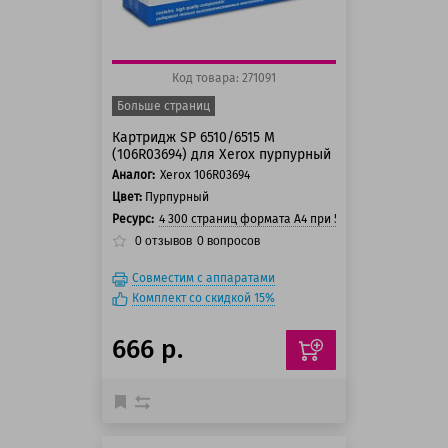
Код товара: 271091
Больше страниц
Картридж SP 6510/6515 M
(106R03694) для Xerox пурпурный
Аналог:
Xerox 106R03694
Цвет:
Пурпурный
Ресурс:
4 300 страниц формата А4 при 5% заполнении ст
0
отзывов
0
вопросов
Совместим с аппаратами
Комплект со скидкой 15%
666 р.