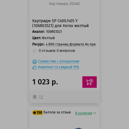
Код товара: 293462
Картридж SP C400/405 Y
(106R03521) для Xerox желтый
Аналог:
106R03521
Цвет:
Желтый
Ресурс:
4 800 страниц формата А4 при 5% заполнении ст
0
отзывов
0
вопросов
Совместим с аппаратами
Комплект со скидкой 15%
1 023 р.
баллов за отзыв
150
В наличии
125 баллов