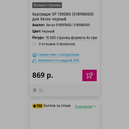
Больше страниц
Картридж SP 7300BK (016198000)
для Xerox черный
Аналог:
Xerox 016197600/ 016198000
Цвет:
Черный
Ресурс:
15 000 страниц формата А4 при 5% заполнении с
0
отзывов
0
вопросов
Совместим с аппаратами
Комплект со скидкой 15%
869 р.
баллов за отзыв
150
В наличии
125 баллов
150 баллов