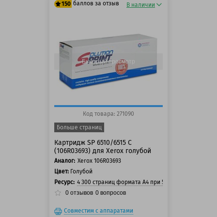
баллов за отзыв
150
В наличии
125 баллов
150 баллов
Быстрый просмотр
Код товара: 271090
Больше страниц
Картридж SP 6510/6515 C
(106R03693) для Xerox голубой
Аналог:
Xerox 106R03693
Цвет:
Голубой
Ресурс:
4 300 страниц формата А4 при 5% заполнении ст
0
отзывов
0
вопросов
Совместим с аппаратами