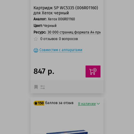
Картридж SP WC5335 (006R01160)
для Xerox черный
Аналог:
Xerox 006R01160
Цвет:
Черный
Ресурс:
30 000 страниц формата А4 при 5% заполнении с
0
отзывов
0
вопросов
Совместим с аппаратами
847 р.
баллов за отзыв
150
В наличии
125 баллов
150 баллов