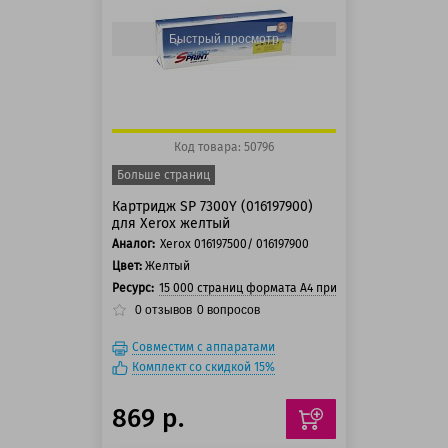
Быстрый просмотр
Код товара: 50796
Больше страниц
Картридж SP 7300Y (016197900)
для Xerox желтый
Аналог:
Xerox 016197500/ 016197900
Цвет:
Желтый
Ресурс:
15 000 страниц формата А4 при 5% заполнении с
0
отзывов
0
вопросов
Совместим с аппаратами
Комплект со скидкой 15%
869 р.