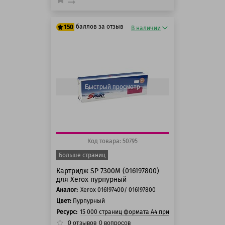
баллов за отзыв
150
В наличии
125 баллов
150 баллов
Быстрый просмотр
Код товара: 50795
Больше страниц
Картридж SP 7300M (016197800)
для Xerox пурпурный
Аналог:
Xerox 016197400/ 016197800
Цвет:
Пурпурный
Ресурс:
15 000 страниц формата А4 при 5% заполнении с
0
отзывов
0
вопросов