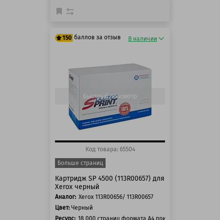
баллов за отзыв
150
В наличии
125 баллов
150 баллов
Быстрый просмотр
Код товара: 65504
Больше страниц
Картридж SP 4500 (113R00657) для
Xerox черный
Аналог:
Xerox 113R00656/ 113R00657
Цвет:
Черный
Ресурс:
18 000 страниц формата А4 при 5% заполнении с