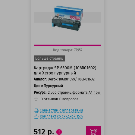
150 баллов
Быстрый просмотр
Код товара: 77957
Больше страниц
Картридж SP 6500M (106R01602)
для Xerox пурпурный
Аналог:
Xerox 106R01599/ 106R01602
Цвет:
Пурпурный
Ресурс:
2 500 страниц формата А4 при 5% заполнении ст
0
отзывов
0
вопросов
Совместим с аппаратами
Комплект со скидкой 15%
512 р.