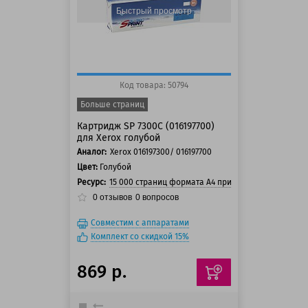
Быстрый просмотр
Код товара: 50794
Больше страниц
Картридж SP 7300C (016197700)
для Xerox голубой
Аналог:
Xerox 016197300/ 016197700
Цвет:
Голубой
Ресурс:
15 000 страниц формата А4 при 5% заполнении с
0
отзывов
0
вопросов
Совместим с аппаратами
Комплект со скидкой 15%
869 р.