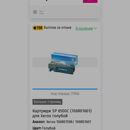
баллов за отзыв
150
В наличии
125 баллов
150 баллов
Быстрый просмотр
Код товара: 77956
Больше страниц
Картридж SP 6500C (106R01601)
для Xerox голубой
Аналог:
Xerox 106R01598/ 106R01601
Цвет:
Голубой