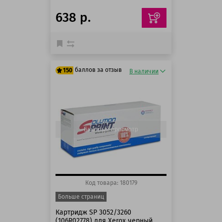
638 р.
баллов за отзыв
150
В наличии
125 баллов
150 баллов
Быстрый просмотр
Код товара: 180179
Больше страниц
Картридж SP 3052/3260
(106R02778) для Xerox черный