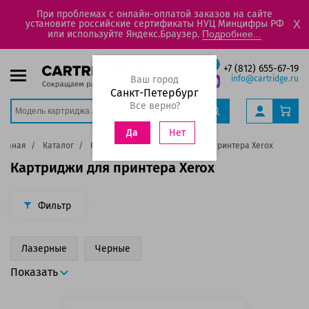
При проблемах с онлайн-оплатой заказов на сайте
установите российские сертификаты НУЦ Минцифры РФ
X
или используйте Яндекс.Браузер.
Подробнее...
+7 (812) 655-67-19
Ваш город
info@cartridge.ru
Санкт-Петербург
Все верно?
Нет
Да
лавная
Каталог
Картриджи
Картриджи для принтера Xerox
Картриджи для принтера Xerox
Фильтр
Лазерные
Черные
Показать