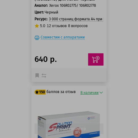
Аналог:
Xerox 106R02775/ 106R02778
Цвет:
Черный
Ресурс:
3 000 страниц формата А4 при 5% заполнении ст
5.0
12
отзывов
8
вопросов
Совместим с аппаратами
640 р.
баллов за отзыв
150
В наличии
125 баллов
150 баллов
Быстрый просмотр