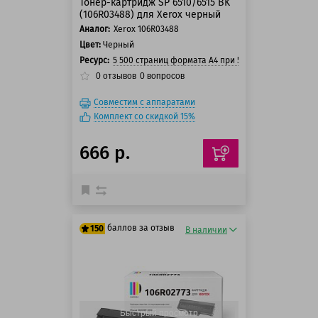
Тонер-картридж SP 6510/6515 BK
(106R03488) для Xerox черный
Аналог:
Xerox 106R03488
Цвет:
Черный
Ресурс:
5 500 страниц формата А4 при 5% заполнении ст
0
отзывов
0
вопросов
Совместим с аппаратами
Комплект со скидкой 15%
666 р.
баллов за отзыв
150
В наличии
125 баллов
150 баллов
Быстрый просмотр