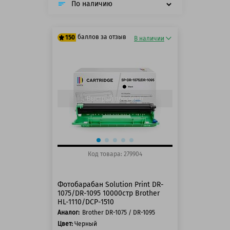
Panasonic
Ricoh
Samsung
Xerox
По наличию
OKI
Sharp
Toshiba
Pantum
баллов за отзыв
150
В наличии
125 баллов
150 баллов
Быстрый просмотр
Код товара: 279904
Фотобарабан Solution Print DR-
1075/DR-1095 10000стр Brother
HL-1110/DCP-1510
Аналог:
Brother DR-1075 / DR-1095
Цвет:
Черный