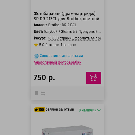
Фотобарабан (драм-картридж)
SP DR-213CL для Brother, цветной
Аналог:
Brother DR-213CL
Цвет:
Голубой / Желтый / Пурпурный / Черный
Ресурс:
18 000 страниц формата А4 при 5% заполнении с
5.0
1
отзыв
1
вопрос
Совместим с аппаратами
Аналогичный фотобарабан
750 р.
баллов за отзыв
150
В наличии
125 баллов
150 баллов