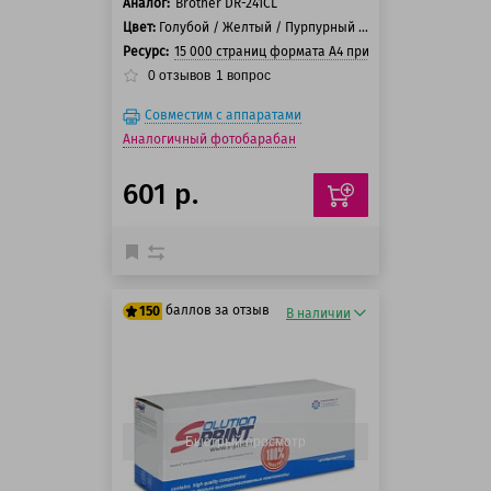
Аналог:
Brother DR-241CL
Цвет:
Голубой / Желтый / Пурпурный / Черный
Ресурс:
15 000 страниц формата А4 при 5% заполнении ст
0
отзывов
1
вопрос
Совместим с аппаратами
Аналогичный фотобарабан
601 р.
баллов за отзыв
150
В наличии
125 баллов
150 баллов
Быстрый просмотр