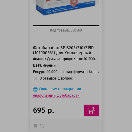
Код товара: 330560
Фотобарабан SP B205/210/215D
(101R00664) для Xerox черный
Аналог:
Драм картридж Xerox 101R00664
Цвет:
Черный
Ресурс:
10 000 страниц формата А4 при 5% заполнении с
0
отзывов
1
вопрос
Совместим с аппаратами
Аналогичный фотобарабан
695 р.