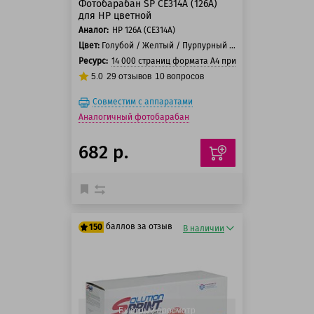
Фотобарабан SP CE314A (126A)
для HP цветной
Аналог:
HP 126А (CE314A)
Цвет:
Голубой / Желтый / Пурпурный / Черный
Ресурс:
14 000 страниц формата А4 при 5% заполнении с
5.0
29
отзывов
10
вопросов
Совместим с аппаратами
Аналогичный фотобарабан
682 р.
баллов за отзыв
150
В наличии
125 баллов
150 баллов
Быстрый просмотр