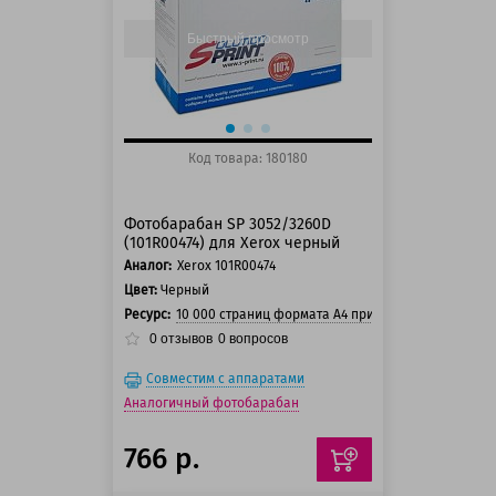
Быстрый просмотр
Код товара: 180180
Фотобарабан SP 3052/3260D
(101R00474) для Xerox черный
Аналог:
Xerox 101R00474
Цвет:
Черный
Ресурс:
10 000 страниц формата А4 при 5% заполнении с
0
отзывов
0
вопросов
Совместим с аппаратами
Аналогичный фотобарабан
766 р.