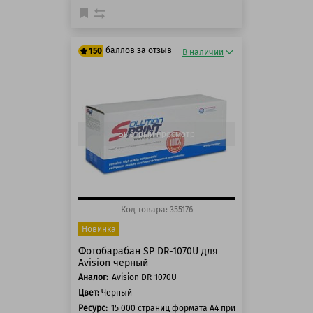
баллов за отзыв
150
В наличии
125 баллов
150 баллов
Быстрый просмотр
Код товара: 355176
Новинка
Фотобарабан SP DR-1070U для
Avision черный
Аналог:
Avision DR-1070U
Цвет:
Черный
Ресурс:
15 000 страниц формата А4 при 5% заполнении с