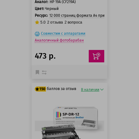
Аналог:
HP 19A (CF219A)
Цвет:
Черный
Ресурс:
12 000 страниц формата А4 при 5% заполнении с
5.0
2
отзыва
2
вопроса
Совместим с аппаратами
Аналогичный фотобарабан
473 р.
баллов за отзыв
150
В наличии
125 баллов
150 баллов
Быстрый просмотр