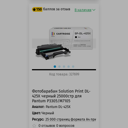
баллов за отзыв
150
В наличии
125 баллов
150 баллов
Быстрый просмотр
Код товара: 327699
Фотобарабан Solution Print DL-
425X черный 25000стр для
Pantum P3305/M7105
Аналог:
Pantum DL-425X
Цвет:
Черный
Ресурс:
25 000 страниц формата А4 при 5% заполнении с
0
отзывов
0
вопросов