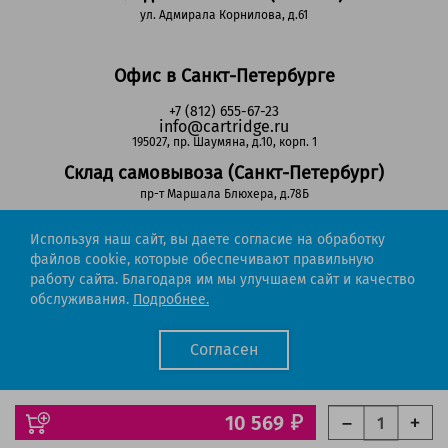
ул. Адмирала Корнилова, д.61
Офис в Санкт-Петербурге
+7 (812) 655-67-23
info@cartridge.ru
195027, пр. Шаумяна, д.10, корп. 1
Склад самовывоза (Санкт-Петербург)
пр-т Маршала Блюхера, д.78Б
Используя наш сайт, вы даете согласие на обработку
Регионы РФ
файлов cookie, которые обеспечивают правильную
работу сайта. Благодаря им мы улучшаем сайт и качество
8-800-302-51-53
обслуживания.
Подробнее.
(звонок бесплатный)
info@cartridge.ru
Согласен
Cartridge.ru 2012-2026. Все права защищены
Политика конфиденциальности
Мы работаем с порталом поставщиков
10 569