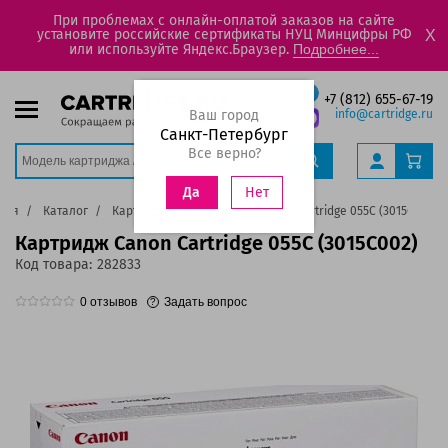
При проблемах с онлайн-оплатой заказов на сайте
установите российские сертификаты НУЦ Минцифры РФ
X
или используйте Яндекс.Браузер.
Подробнее...
+7 (812) 655-67-19
Ваш город
info@cartridge.ru
Санкт-Петербург
Все верно?
Нет
Да
ная
Каталог
Картриджи
Картридж Canon Cartridge 055C (3015C002)
Картридж Canon Cartridge 055C (3015C002)
Код товара:
282833
0
отзывов
Задать вопрос