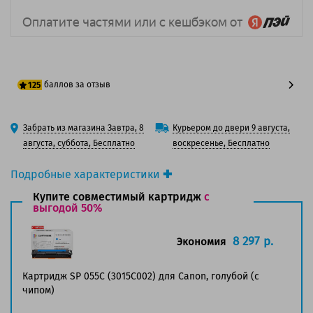
баллов за отзыв
125
100 баллов
Забрать из магазина Завтра, 8
Курьером до двери 9 августа,
125 баллов
августа, суббота, Бесплатно
воскресенье, Бесплатно
Подробные характеристики
Производитель принтера:
Canon
Купите совместимый картридж
с
Производитель:
выгодой 50%
Canon
Вид товара:
Картридж лазерный
Оригинальность:
Оригинальный
8 297 р.
Экономия
Цвет:
Голубой
Ресурс:
2 100 страниц формата А4 при 5%
Картридж SP 055C (3015C002) для Canon, голубой (с
заполнении страницы.
чипом)
Совместим с аппаратами