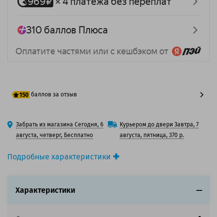
баллов за отзыв
150
125 баллов
Забрать из магазина Сегодня, 6
Курьером до двери Завтра, 7
150 баллов
августа, четверг, Бесплатно
августа, пятница, 370 р.
Подробные характеристики
Производитель принтера:
HP
Производитель:
Solution Print
Характеристики
Вид товара:
Картридж лазерный
Оригинальность:
Совместимый
Аналог:
HP 415X (W2030X) / HP 415X (W2031X) / HP