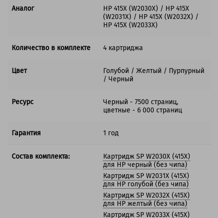
Аналог
HP 415X (W2030X) / HP 415X
(W2031X) / HP 415X (W2032X) /
HP 415X (W2033X)
Количество в комплекте
4 картриджа
Цвет
Голубой / Желтый / Пурпурный
/ Черный
Ресурс
Черный - 7500 страниц,
цветные - 6 000 страниц
Гарантия
1 год
Состав комплекта:
Картридж SP W2030X (415X)
для HP черный (без чипа)
Картридж SP W2031X (415X)
для HP голубой (без чипа)
Картридж SP W2032X (415X)
для HP желтый (без чипа)
Картридж SP W2033X (415X)