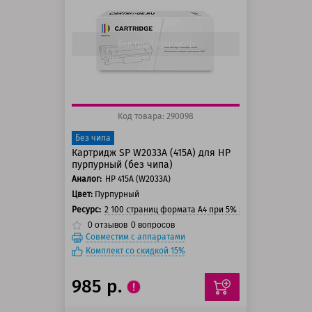
125 баллов
150 баллов
Быстрый просмотр
Код товара: 290098
Без чипа
Картридж SP W2033A (415A) для HP
пурпурный (без чипа)
Аналог:
HP 415A (W2033A)
Цвет:
Пурпурный
Ресурс:
2 100 страниц формата А4 при 5% заполнении стра
0
отзывов
0
вопросов
Совместим с аппаратами
Комплект со скидкой 15%
985 р.