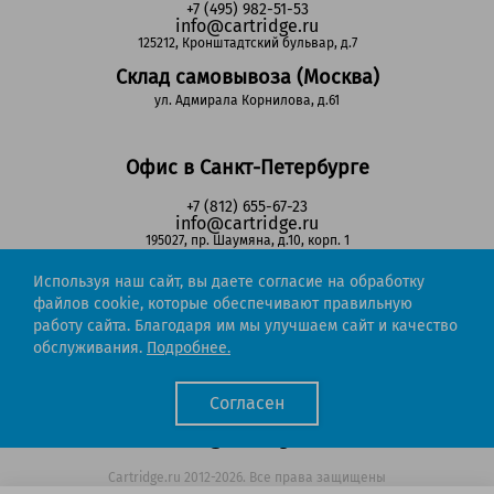
+7 (495) 982-51-53
info@cartridge.ru
125212, Кронштадтский бульвар, д.7
Склад самовывоза (Москва)
ул. Адмирала Корнилова, д.61
Офис в Санкт-Петербурге
+7 (812) 655-67-23
info@cartridge.ru
195027, пр. Шаумяна, д.10, корп. 1
Склад самовывоза (Санкт-Петербург)
Используя наш сайт, вы даете согласие на обработку
пр-т Маршала Блюхера, д.78Б
файлов cookie, которые обеспечивают правильную
работу сайта. Благодаря им мы улучшаем сайт и качество
обслуживания.
Подробнее.
Регионы РФ
Согласен
8-800-302-51-53
(звонок бесплатный)
info@cartridge.ru
Cartridge.ru 2012-2026. Все права защищены