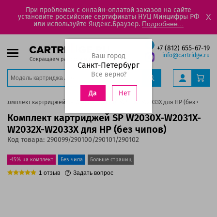
При проблемах с онлайн-оплатой заказов на сайте
установите российские сертификаты НУЦ Минцифры РФ
X
или используйте Яндекс.Браузер.
Подробнее...
+7 (812) 655-67-19
Ваш город
info@cartridge.ru
Санкт-Петербург
Все верно?
Нет
Да
Комплект картриджей SP W2030X-W2031X-W2032X-W2033X для HP (без чипов)
Комплект картриджей SP W2030X-W2031X-
W2032X-W2033X для HP (без чипов)
Код товара:
290099/290100/290101/290102
-15% на комплект
Без чипа
Больше страниц
1
отзыв
Задать вопрос