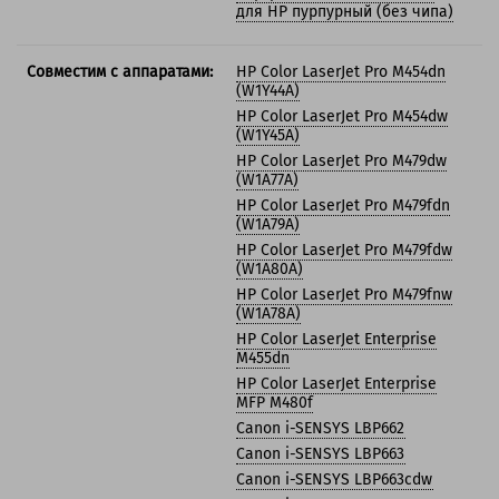
для HP пурпурный (без чипа)
Совместим с аппаратами:
HP Color LaserJet Pro M454dn
(W1Y44A)
HP Color LaserJet Pro M454dw
(W1Y45A)
HP Color LaserJet Pro M479dw
(W1A77A)
HP Color LaserJet Pro M479fdn
(W1A79A)
HP Color LaserJet Pro M479fdw
(W1A80A)
HP Color LaserJet Pro M479fnw
(W1A78A)
HP Color LaserJet Enterprise
M455dn
HP Color LaserJet Enterprise
MFP M480f
Canon i-SENSYS LBP662
Canon i-SENSYS LBP663
Canon i-SENSYS LBP663cdw