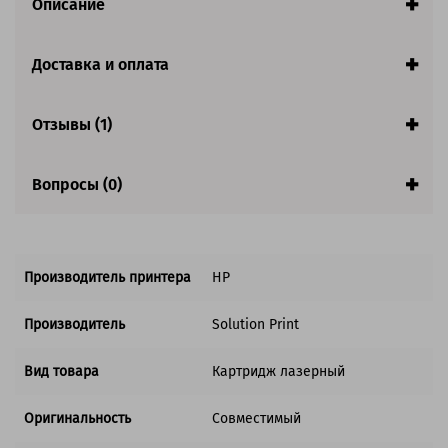
Описание
415X (W2032X) / HP 415X (W2033X)
Количество в комплекте:
4 картриджа
Цвет:
Голубой / Желтый / Пурпурный / Черный
Доставка и оплата
Ресурс:
Черный - 7500 страниц, цветные - 6 000
Отзывы (1)
страниц
Гарантия:
1 год
Вопросы (0)
Состав комплекта
Совместим с аппаратами
Обратите внимание:
Производитель принтера
HP
Картриджи без чипов! Чипы с оригинальных картриджей
необходимо переставить на эти. Внимание! Оригинальный
Производитель
Solution Print
чип можно переставлять не более 3 раз подряд на одном
аппарате, но можно использовать на другом!
Вид товара
Картридж лазерный
Оригинальность
Совместимый