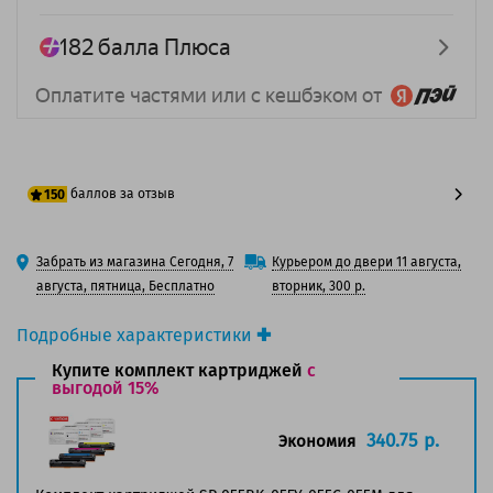
баллов за отзыв
150
125 баллов
Забрать из магазина Сегодня, 7
Курьером до двери 11 августа,
150 баллов
августа, пятница, Бесплатно
вторник, 300 р.
Подробные характеристики
Производитель принтера:
Canon
Купите комплект картриджей
с
Производитель:
выгодой 15%
Solution Print
Вид товара:
Картридж лазерный
Оригинальность:
Совместимый
340.75 р.
Экономия
Аналог:
055 BK (3016C002)
Цвет:
Черный