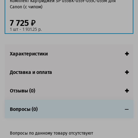
Комплект картриджей SP 055BK-055Y-055C-055M для
Ресурс:
2 300 страниц формата A4 при 5%
Canon (c чипом)
заполнении страницы
Страна:
Китай
7 725
Гарантия:
1 год
1 шт - 1 931.25 р.
Совместим с аппаратами
Характеристики
Доставка и оплата
Отзывы (0)
Вопросы (0)
Вопросы по данному товару отсутствуют