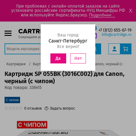
При проблемах с онлайн-оплатой заказов на сайте
установите российские сертификаты НУЦ Минцифры РФ
X
или используйте Яндекс.Браузер.
Подробнее...
+7 (812) 655-67-19
Ваш город
info@cartridge.ru
Санкт-Петербург
Все верно?
Нет
Да
Картриджи
Картридж SP 055BK (3016C002) для Canon, черный (с чипом)
Картридж SP 055BK (3016C002) для Canon,
черный (с чипом)
Код товара:
336415
С чипом
0
отзывов
Задать вопрос