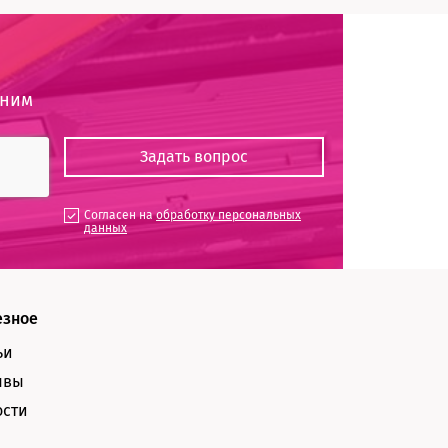
оним
Согласен на
обработку персональных
данных
езное
ьи
ывы
ости