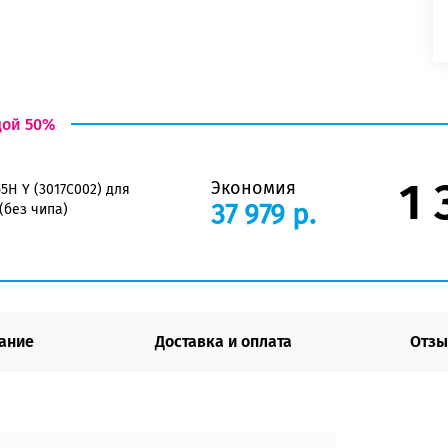
дой 50%
1 
Экономия
5H Y (3017C002) для
37 979 р.
(без чипа)
ание
Доставка и оплата
Отзы