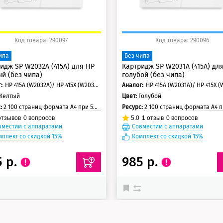
Код товара: 290097
Код товара: 290096
ипа
Без чипа
идж SP W2032A (415A) для HP
Картридж SP W2031A (415A) дл
й (без чипа)
голубой (без чипа)
:
HP 415A (W2032A)/ HP 415X (W2032X)
Аналог:
HP 415A (W2031A)/ HP 415X (
Желтый
Цвет:
Голубой
с:
2 100 страниц формата А4 при 5% заполнении страницы
Ресурс:
2 100 страниц формата А4 при 5% заполнении с
тзывов
0
вопросов
5.0
1
отзыв
0
вопросов
вместим с аппаратами
Совместим с аппаратами
мплект со скидкой 15%
Комплект со скидкой 15%
5 р.
985 р.