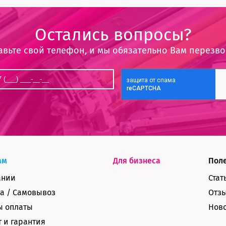
Остались вопросы?
авьте свой телефон, и мы обязательно Вам перезв
ам
Для бизнеса
Пол
ании
Стат
а / Самовывоз
Отз
ы оплаты
Нов
 и гарантия