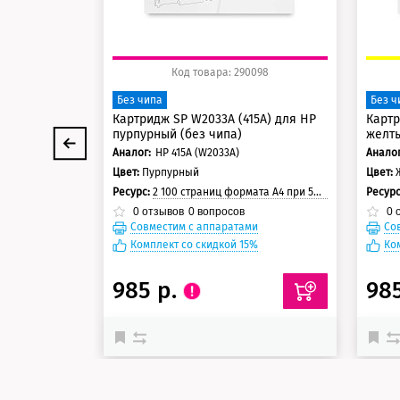
Код товара: 290098
Без чипа
Без ч
Картридж SP W2033A (415A) для HP
Картр
пурпурный (без чипа)
желты
Аналог:
HP 415A (W2033A)
Аналог
Цвет:
Пурпурный
Цвет:
Ресурс:
2 100 страниц формата А4 при 5% заполнении страницы
Ресур
0
отзывов
0
вопросов
0
о
Совместим с аппаратами
Со
Комплект со скидкой 15%
Ко
985 р.
98