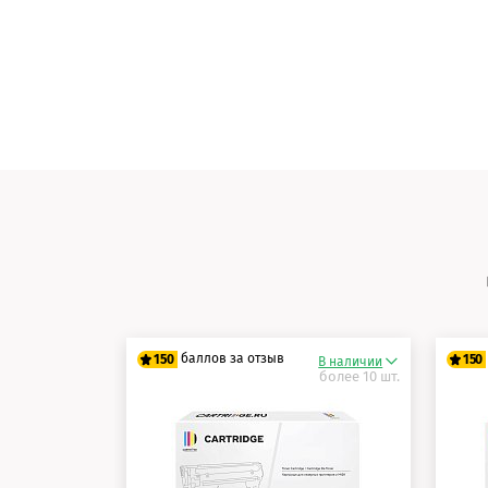
баллов за отзыв
150
150
В наличии
более 10 шт.
125 баллов
12
150 баллов
15