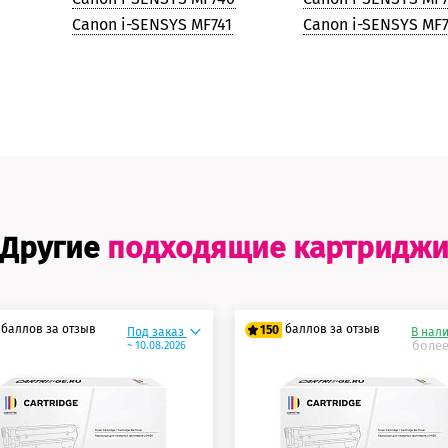
Canon i-SENSYS MF741
Canon i-SENSYS MF
Другие
подходящие картридж
баллов за отзыв
баллов за отзыв
150
Под заказ
В нал
более
~ 10.08.2026
5 баллов
125 баллов
0 баллов
150 баллов