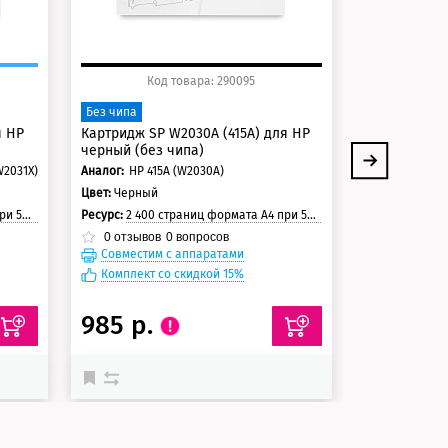
Код товара: 290095
Ко
Фьюзер (печ
Без чипа
для HP и Can
я HP
Картридж SP W2030A (415A) для HP
Ресурс:
150 00
черный (без чипа)
0
отзывов
W2031X)
Аналог:
HP 415A (W2030A)
Цвет:
Черный
траницы
Ресурс:
2 400 страниц формата А4 при 5% заполнении страницы
0
отзывов
0
вопросов
Совместим с аппаратами
Совместим
Комплект со скидкой 15%
985 р.
29 134