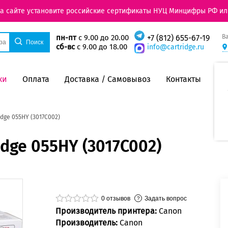
на сайте установите российские сертификаты НУЦ Минцифры РФ ил
В
пн-пт
с 9.00 до 20.00
+7 (812) 655-67-19
сб-вс
с 9.00 до 18.00
info@cartridge.ru
ки
Оплата
Доставка / Самовывоз
Контакты
dge 055HY (3017C002)
dge 055HY (3017C002)
0
отзывов
Задать вопрос
Производитель принтера:
Canon
Производитель:
Canon