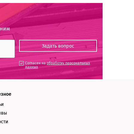
оним
Согласен на
обработку персональных
данных
езное
ьи
ывы
ости