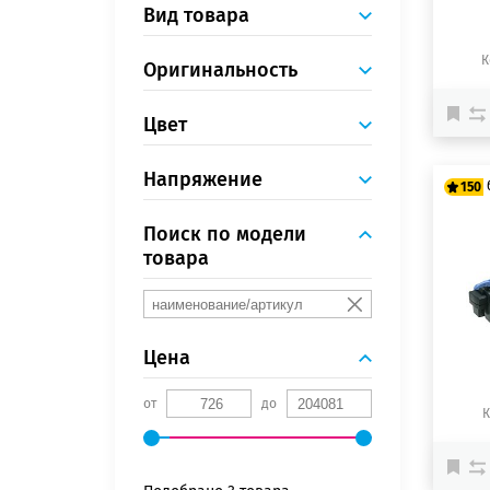
Вид товара
К
Оригинальность
Цвет
Напряжение
150
Поиск по модели
12
товара
15
Цена
от
до
К