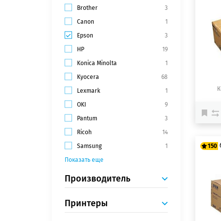
Brother
3
12
Canon
1
15
Epson
3
HP
19
Konica Minolta
1
Kyocera
68
К
Lexmark
1
OKI
9
Pantum
3
Ricoh
14
Samsung
1
150
Показать еще
12
Производитель
15
Принтеры