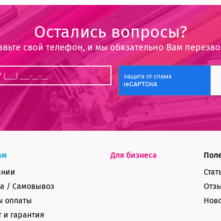
Остались вопросы?
авьте свой телефон, и мы обязательно Вам перезв
ам
Для бизнеса
Пол
ании
Стат
а / Самовывоз
Отз
ы оплаты
Нов
 и гарантия