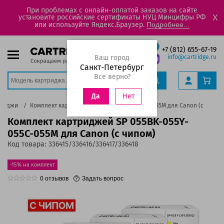
При проблемах с онлайн-оплатой заказов на сайте
установите российские сертификаты НУЦ Минцифры РФ
X
или используйте Яндекс.Браузер.
Подробнее...
+7 (812) 655-67-19
Ваш город
info@cartridge.ru
Санкт-Петербург
Все верно?
Нет
Да
триджи
Комплект картриджей SP 055BK-055Y-055C-055M для Canon (c чипом
Комплект картриджей SP 055BK-055Y-
055C-055M для Canon (c чипом)
Код товара:
336415/336416/336417/336418
-15% на комплект
0
отзывов
Задать вопрос