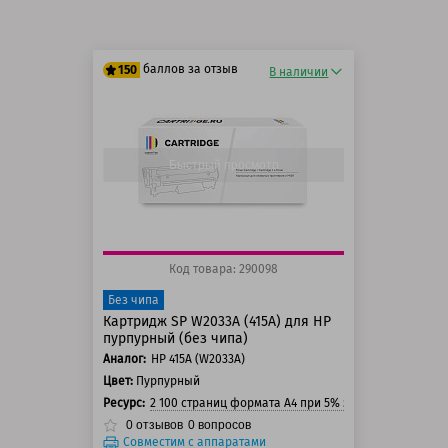
баллов за отзыв
150
В наличии
125 баллов
150 баллов
Быстрый просмотр
Код товара: 290098
Без чипа
Картридж SP W2033A (415A) для HP
пурпурный (без чипа)
Аналог:
HP 415A (W2033A)
Цвет:
Пурпурный
Ресурс:
2 100 страниц формата А4 при 5% заполнении стра
0
отзывов
0
вопросов
Совместим с аппаратами