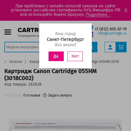
При проблемах с онлайн-оплатой заказов на сайте
установите российские сертификаты НУЦ Минцифры РФ
X
или используйте Яндекс.Браузер.
Подробнее...
+7 (812) 655-67-19
Ваш город
info@cartridge.ru
Санкт-Петербург
Все верно?
Нет
Да
ая
Каталог
Картриджи
Картридж Canon Cartridge 055HM (3018C002)
Картридж Canon Cartridge 055HM
(3018C002)
Код товара:
282838
0
отзывов
Задать вопрос