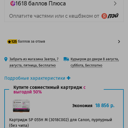
баллов за отзыв
125
100 баллов
Забрать из магазина Завтра, 7
Курьером до двери 8 августа,
125 баллов
августа, пятница, Бесплатно
суббота, Бесплатно
Подробные характеристики
Производитель принтера:
Canon
Купите совместимый картридж
с
Производитель:
выгодой 50%
Canon
Вид товара:
Картридж лазерный
Оригинальность:
Оригинальный
18 856 р.
Экономия
Цвет:
Пурпурный
Ресурс:
5 900 страниц формата А4 при 5%
Картридж SP 055H M (3018C002) для Canon, пурпурный
заполнении страницы.
(без чипа)