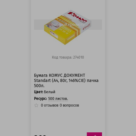
125 баллов
125 баллов
Быстрый просмотр
Код товара: 274010
Бумага КОМУС ДОКУМЕНТ
Standart (А4, 80г, 146%CIE) пачка
500л.
Цвет:
Белый
Ресурс:
500 листов.
0
отзывов
0
вопросов