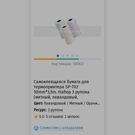
125 баллов
150 баллов
Быстрый просмотр
Код товара: 330922
Самоклеящаяся бумага для
термопринтера SP-T02
50mm*3,5m. Набор 3 рулона
(мятный, лавандовый,
оранжевый)
Цвет:
Лавандовый / Мятный / Оранжевый
Ресурс:
3 рулона
5.0
5
отзывов
1
вопрос
Совместим с аппаратами