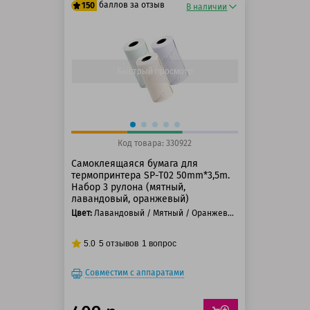
баллов за отзыв
150
В наличии
125 баллов
150 баллов
Быстрый просмотр
Код товара: 330922
Самоклеящаяся бумага для
термопринтера SP-T02 50mm*3,5m.
Набор 3 рулона (мятный,
лавандовый, оранжевый)
Цвет:
Лавандовый / Мятный / Оранжевый
5.0
5
отзывов
1
вопрос
Совместим с аппаратами