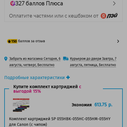
баллов за отзыв
150
125 баллов
Забрать из магазина Сегодня, 6
Курьером до двери Завтра, 7
150 баллов
августа, четверг, Бесплатно
августа, пятница, Бесплатно
Подробные характеристики
Производитель принтера:
Canon
Купите комплект картриджей
с
Производитель:
выгодой 15%
Solution Print
Вид товара:
Картридж лазерный
Оригинальность:
Совместимый
613.75 р.
Экономия
Аналог:
055HM (3018C002)
Цвет:
Пурпурный
Комплект картриджей SP 055HBK-055HC-055HM-055HY
Ресурс:
5 900 страниц формата A4 при 5%
для Canon (c чипом)