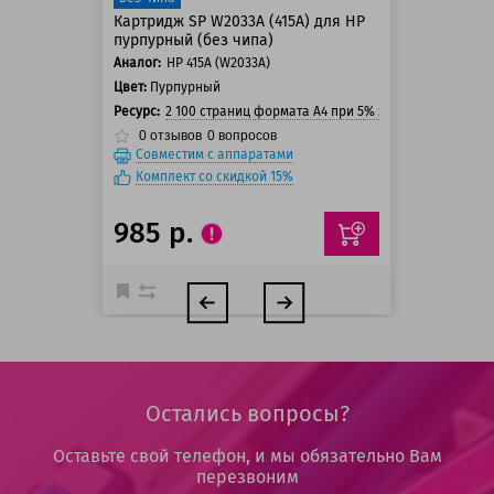
Картридж SP W2033A (415A) для HP
пурпурный (без чипа)
Аналог:
HP 415A (W2033A)
Цвет:
Пурпурный
Ресурс:
2 100 страниц формата А4 при 5% заполнении стра
0
отзывов
0
вопросов
Совместим с аппаратами
Комплект со скидкой 15%
985 р.
Остались вопросы?
Оставьте свой телефон, и мы обязательно Вам
перезвоним