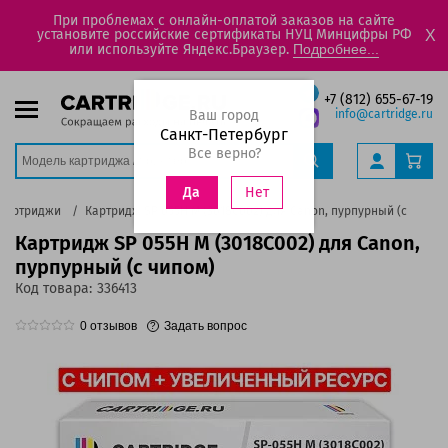
При проблемах с онлайн-оплатой заказов на сайте
установите российские сертификаты НУЦ Минцифры РФ
X
или используйте Яндекс.Браузер.
Подробнее...
+7 (812) 655-67-19
Ваш город
info@cartridge.ru
Санкт-Петербург
Все верно?
Нет
Да
Картриджи
Картридж SP 055H M (3018C002) для Canon, пурпурный (с чипом
Картридж SP 055H M (3018C002) для Canon,
пурпурный (с чипом)
Код товара:
336413
0
отзывов
Задать вопрос