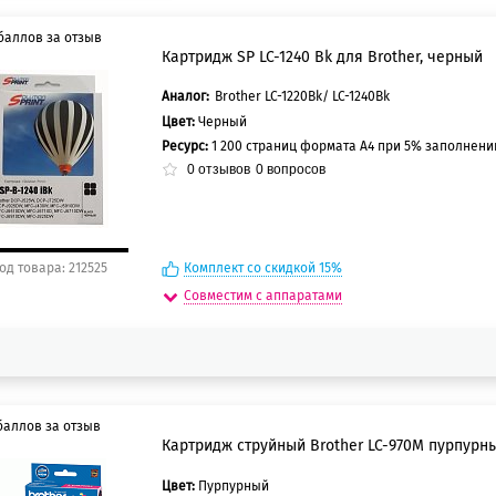
баллов за отзыв
Картридж SP LC-1240 Bk для Brother, черный
Аналог:
Brother LC-1220Bk/ LC-1240Bk
5 баллов
Цвет:
Черный
0 баллов
Ресурс:
1 200 страниц формата А4 при 5% заполнен
0
отзывов
0
вопросов
од товара: 212525
Комплект со скидкой 15%
Совместим с аппаратами
баллов за отзыв
Картридж струйный Brother LC-970M пурпурн
Цвет:
Пурпурный
0 баллов