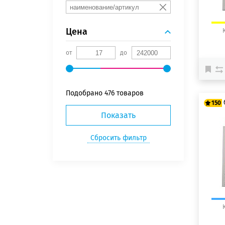
Цена
от
до
Подобрано
476 товаров
150
12
15