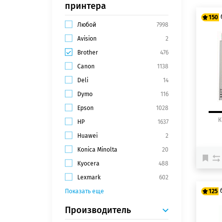
принтера
150
Любой
7998
Avision
2
12
Brother
476
15
Canon
1138
Deli
14
Dymo
116
Epson
1028
К
HP
1637
Huawei
2
Konica Minolta
20
Kyocera
488
Lexmark
602
Показать еще
125
Производитель
10