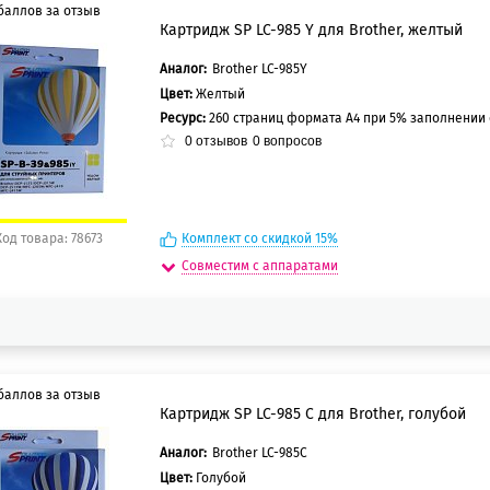
баллов за отзыв
Картридж SP LC-985 Y для Brother, желтый
Аналог:
Brother LC-985Y
5 баллов
Цвет:
Желтый
0 баллов
Ресурс:
260 страниц формата А4 при 5% заполнении
0
отзывов
0
вопросов
Код товара: 78673
Комплект со скидкой 15%
Совместим с аппаратами
баллов за отзыв
Картридж SP LC-985 C для Brother, голубой
Аналог:
Brother LC-985C
5 баллов
Цвет:
Голубой
0 баллов