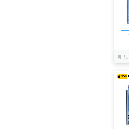
150
12
15