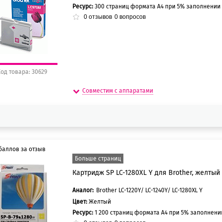
Ресурс:
300 страниц формата А4 при 5% заполнении
5 баллов
0
отзывов
0
вопросов
од товара: 30629
Совместим с аппаратами
баллов за отзыв
Больше страниц
Картридж SP LC-1280XL Y для Brother, желтый
5 баллов
0 баллов
Аналог:
Brother LC-1220Y/ LC-1240Y/ LC-1280XL Y
Цвет:
Желтый
Ресурс:
1 200 страниц формата А4 при 5% заполнен