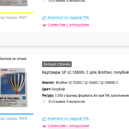
0
отзывов
0
вопросов
Код товара: 78677
Комплект со скидкой 15%
Совместим с аппаратами
баллов за отзыв
Больше страниц
Картридж SP LC-1280XL C для Brother, голубой
5 баллов
0 баллов
Аналог:
Brother LC-1220C/ LC-1240C/ LC-1280XL C
Цвет:
Голубой
Ресурс:
1 200 страниц формата А4 при 5% заполнен
0
отзывов
0
вопросов
Код товара: 78675
Комплект со скидкой 15%
Совместим с аппаратами