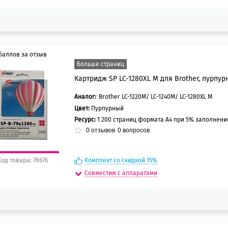
баллов за отзыв
Больше страниц
Картридж SP LC-1280XL M для Brother, пурпур
5 баллов
0 баллов
Аналог:
Brother LC-1220M/ LC-1240M/ LC-1280XL M
Цвет:
Пурпурный
Ресурс:
1 200 страниц формата А4 при 5% заполнен
0
отзывов
0
вопросов
Код товара: 78676
Комплект со скидкой 15%
Совместим с аппаратами