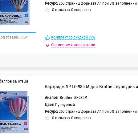
Ресурс:
260 страниц формата А4 при 5% заполнении
0
отзывов
0
вопросов
Код товара: 78671
Комплект со скидкой 15%
Совместим с аппаратами
баллов за отзыв
Картридж SP LC-985 M для Brother, пурпурный
Аналог:
Brother LC-985M
5 баллов
Цвет:
Пурпурный
0 баллов
Ресурс:
260 страниц формата А4 при 5% заполнении
0
отзывов
0
вопросов