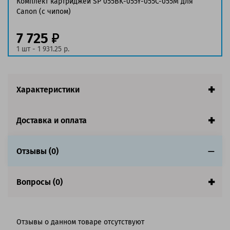
Комплект картриджей SP 055BK-055Y-055C-055M для
Ресурс:
2 100 страниц формата A4 при 5%
Canon (c чипом)
заполнении страницы
Страна:
Китай
7 725
Гарантия:
1 год
1 шт - 1 931.25 р.
Совместим с аппаратами
Характеристики
Доставка и оплата
Отзывы (0)
Вопросы (0)
Отзывы о данном товаре отсутствуют