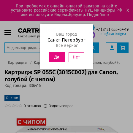
При проблемах с онлайн-оплатой заказов на сайте
установите российские сертификаты НУЦ Минцифры РФ
X
или используйте Яндекс.Браузер.
Подробнее...
+7 (812) 655-67-19
Ваш город
info@cartridge.ru
Санкт-Петербург
Все верно?
Нет
Да
г
Картриджи
Картридж SP 055C (3015C002) для Canon, голубой (с чипом
Картридж SP 055C (3015C002) для Canon,
голубой (с чипом)
Код товара:
336416
С чипом
0
отзывов
Задать вопрос