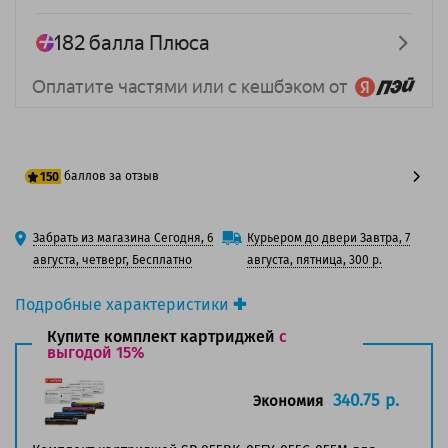
баллов за отзыв
150
125 баллов
Забрать из магазина Сегодня, 6
Курьером до двери Завтра, 7
150 баллов
августа, четверг, Бесплатно
августа, пятница, 300 р.
Подробные характеристики
Производитель принтера:
Canon
Купите комплект картриджей
с
Производитель:
выгодой 15%
Solution Print
Вид товара:
Картридж лазерный
Оригинальность:
Совместимый
340.75 р.
Экономия
Аналог:
055C (3015C002)
Цвет:
Голубой