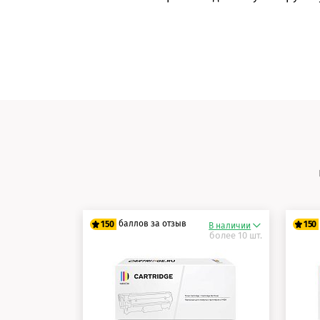
баллов за отзыв
150
150
В наличии
более 10 шт.
125 баллов
12
150 баллов
15