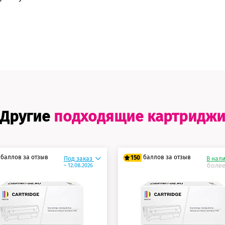
Другие
подходящие картридж
баллов за отзыв
баллов за отзыв
150
Под заказ
В нал
более
~ 12.08.2026
5 баллов
125 баллов
0 баллов
150 баллов