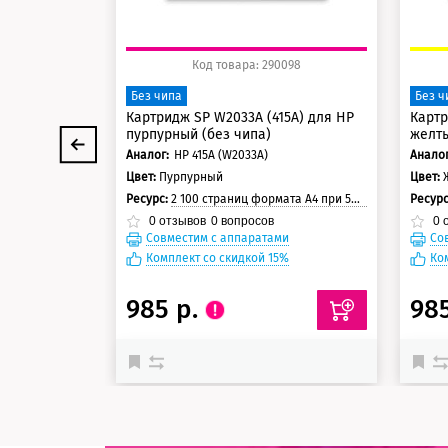
Код товара: 290098
Без чипа
Без ч
Картридж SP W2033A (415A) для HP
Картр
пурпурный (без чипа)
желты
Аналог:
HP 415A (W2033A)
Аналог
Цвет:
Пурпурный
Цвет:
Ресурс:
2 100 страниц формата А4 при 5% заполнении страницы
Ресур
0
отзывов
0
вопросов
0
о
Совместим с аппаратами
Со
Комплект со скидкой 15%
Ко
985 р.
98