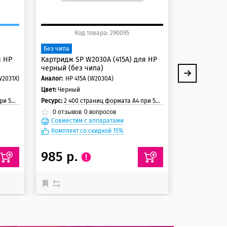
Код товара: 290095
Ко
Фьюзер (печ
Без чипа
для HP и Can
я HP
Картридж SP W2030A (415A) для HP
Ресурс:
150 00
черный (без чипа)
0
отзывов
W2031X)
Аналог:
HP 415A (W2030A)
Цвет:
Черный
траницы
Ресурс:
2 400 страниц формата А4 при 5% заполнении страницы
0
отзывов
0
вопросов
Совместим с аппаратами
Совместим
Комплект со скидкой 15%
985 р.
29 134