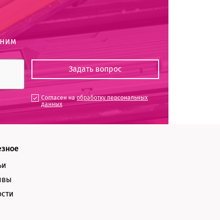
оним
Согласен на
обработку персональных
данных
езное
ьи
ывы
ости