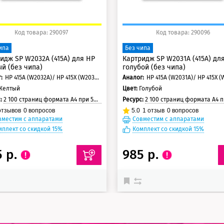
Код товара: 290097
Код товара: 290096
ипа
Без чипа
идж SP W2032A (415A) для HP
Картридж SP W2031A (415A) дл
й (без чипа)
голубой (без чипа)
:
HP 415A (W2032A)/ HP 415X (W2032X)
Аналог:
HP 415A (W2031A)/ HP 415X (
Желтый
Цвет:
Голубой
с:
2 100 страниц формата А4 при 5% заполнении страницы
Ресурс:
2 100 страниц формата А4 при 5% заполнении с
тзывов
0
вопросов
5.0
1
отзыв
0
вопросов
вместим с аппаратами
Совместим с аппаратами
мплект со скидкой 15%
Комплект со скидкой 15%
5 р.
985 р.