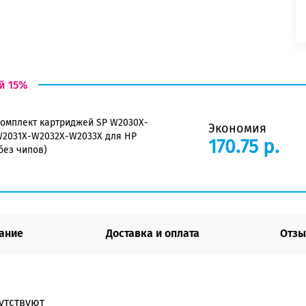
й 15%
омплект картриджей SP W2030X-
Экономия
2031X-W2032X-W2033X для HP
170.75 р.
без чипов)
ание
Доставка и оплата
Отзы
утствуют