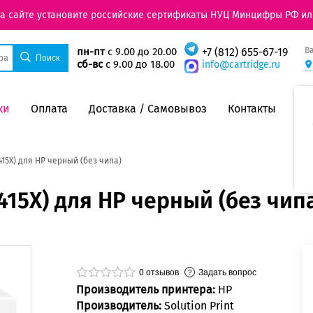
на сайте установите российские сертификаты НУЦ Минцифры РФ ил
В
пн-пт
с 9.00 до 20.00
+7 (812) 655-67-19
сб-вс
с 9.00 до 18.00
info@cartridge.ru
ки
Оплата
Доставка / Самовывоз
Контакты
15X) для HP черный (без чипа)
15X) для HP черный (без чип
0
отзывов
Задать вопрос
Производитель принтера:
HP
Производитель:
Solution Print