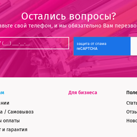
Остались вопросы?
авьте свой телефон, и мы обязательно Вам перезв
ам
Для бизнеса
Пол
ании
Стат
а / Самовывоз
Отз
ы оплаты
Нов
 и гарантия