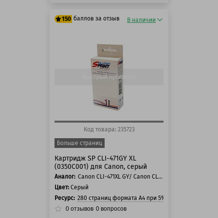
баллов за отзыв
150
В наличии
125 баллов
150 баллов
Быстрый просмотр
Код товара: 235723
Больше страниц
Картридж SP CLI-471GY XL
(0350C001) для Canon, серый
Аналог:
Canon CLI-471XL GY/ Canon CLI-471GY
Цвет:
Серый
Ресурс:
280 страниц формата А4 при 5% заполнении стра
0
отзывов
0
вопросов