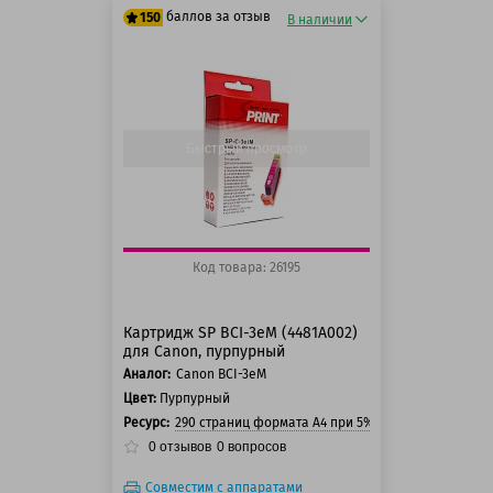
баллов за отзыв
150
В наличии
125 баллов
150 баллов
Быстрый просмотр
Код товара: 26195
Картридж SP BCI-3eM (4481A002)
для Canon, пурпурный
Аналог:
Canon BCI-3eM
Цвет:
Пурпурный
Ресурс:
290 страниц формата А4 при 5% заполнении стра
0
отзывов
0
вопросов
Совместим с аппаратами