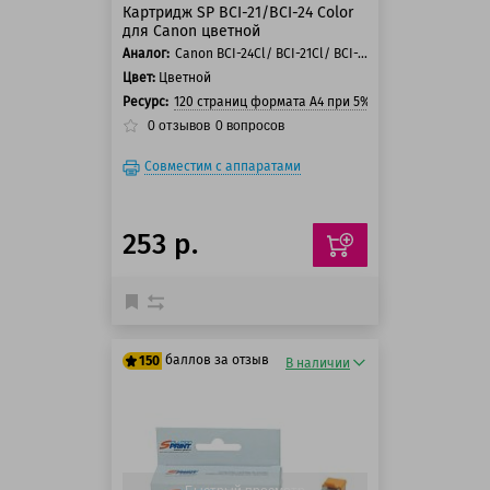
Картридж SP BCI-21/BCI-24 Color
для Canon цветной
Аналог:
Canon BCI-24Cl/ BCI-21Cl/ BCI-24CI Twin/ BC-21e/ BC-22e
Цвет:
Цветной
Ресурс:
120 страниц формата А4 при 5% заполнении стра
0
отзывов
0
вопросов
Совместим с аппаратами
253 р.
баллов за отзыв
150
В наличии
125 баллов
150 баллов