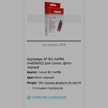
125 баллов
150 баллов
Быстрый просмотр
Код товара: 26196
Картридж SP BCI-3ePBK
(4485A002) для Canon, фото-
черный
Аналог:
Canon BCI-3ePBk
Цвет:
Фото-чёрный
Ресурс:
390 страниц формата А4 при 5% заполнении стра
0
отзывов
0
вопросов
Совместим с аппаратами