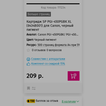
Код товара: 111234
Больше страниц
Картридж SP PGI-450PGBK XL
(6434B001) для Canon, черный
пигмент
Аналог:
Canon PGI-450PGBK/ PGI-450PGBK XL/ PGI-455PGBK XXL
Цвет:
Черный пигмент
Ресурс:
500 страниц формата А4 при 5% заполнении стра
0
отзывов
0
вопросов
Совместим с аппаратами
Комплект со скидкой 15%
209 р.
баллов за отзыв
150
В наличии