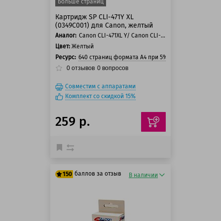
Больше страниц
Картридж SP CLI-471Y XL
(0349C001) для Canon, желтый
Аналог:
Canon CLI-471XL Y/ Canon CLI-471Y
Цвет:
Желтый
Ресурс:
640 страниц формата А4 при 5% заполнении стра
0
отзывов
0
вопросов
Совместим с аппаратами
Комплект со скидкой 15%
259 р.
баллов за отзыв
150
В наличии
125 баллов
150 баллов