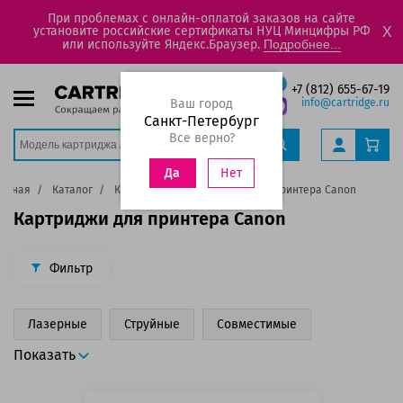
При проблемах с онлайн-оплатой заказов на сайте
установите российские сертификаты НУЦ Минцифры РФ
X
или используйте Яндекс.Браузер.
Подробнее...
+7 (812) 655-67-19
Ваш город
info@cartridge.ru
Санкт-Петербург
Все верно?
Нет
Да
лавная
Каталог
Картриджи
Картриджи для принтера Canon
Картриджи для принтера Canon
Фильтр
Лазерные
Струйные
Совместимые
Показать
Черные