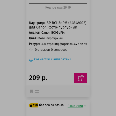
Код товара: 26199
Картридж SP BCI-3ePM (4484A002)
для Canon, фото-пурпурный
Аналог:
Canon BCI-3ePM
Цвет:
Фото-пурпурный
Ресурс:
390 страниц формата А4 при 5% заполнении стра
0
отзывов
0
вопросов
Совместим с аппаратами
209 р.
баллов за отзыв
150
В наличии