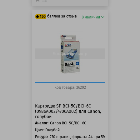
баллов за отзыв
150
В наличии
125 баллов
150 баллов
Быстрый просмотр
Код товара: 26202
Картридж SP BCI-5C/BCI-6C
(0986A002/4706A002) для Canon,
голубой
Аналог:
Canon BCI-5C/BCI-6C
Цвет:
Голубой
Ресурс:
270 страниц формата А4 при 5% заполнении стра