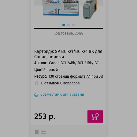
Быстрый просмотр
Код товара: 26192
Картридж SP BCI-21/BCI-24 BK для
Canon, черный
Аналог:
Canon BCI-24Bk/ BCI-21Bk/ BC-20/ BCI-24Bk Twin/ BCI-21Bk Twin Pack/ BX-20/ BC-23
Цвет:
Черный
Ресурс:
130 страниц формата А4 при 5% заполнении стра
0
отзывов
0
вопросов
Совместим с аппаратами
253 р.