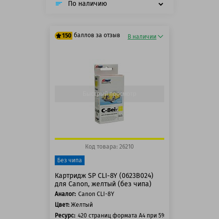
По наличию
баллов за отзыв
150
В наличии
125 баллов
150 баллов
Быстрый просмотр
Код товара: 26210
Без чипа
Картридж SP CLI-8Y (0623B024)
для Canon, желтый (без чипа)
Аналог:
Canon CLI-8Y
Цвет:
Желтый
Ресурс:
420 страниц формата А4 при 5% заполнении стра