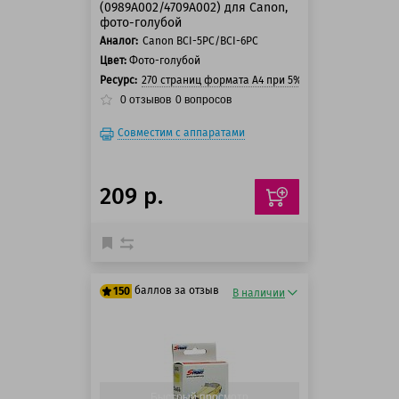
(0989A002/4709A002) для Canon,
фото-голубой
Аналог:
Canon BCI-5PC/BCI-6PC
Цвет:
Фото-голубой
Ресурс:
270 страниц формата А4 при 5% заполнении стра
0
отзывов
0
вопросов
Совместим с аппаратами
209 р.
баллов за отзыв
150
В наличии
125 баллов
150 баллов
Быстрый просмотр