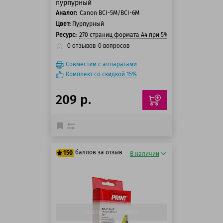
пурпурный
Аналог:
Canon BCI-5M/BCI-6M
Цвет:
Пурпурный
Ресурс:
270 страниц формата А4 при 5% заполнении стра
0
отзывов
0
вопросов
Совместим с аппаратами
Комплект со скидкой 15%
209 р.
баллов за отзыв
150
В наличии
125 баллов
150 баллов
Быстрый просмотр