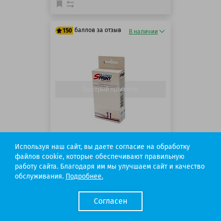
баллов за отзыв
150
В наличии
125 баллов
150 баллов
Быстрый просмотр
Код товара: 235720
Используя наш сайт, вы даете согласие на обработку
файлов cookie, которые обеспечивают правильную
Больше страниц
работу сайта. Благодаря им мы улучшаем сайт и качество
Картридж SP CLI-471C XL
обслуживания.
Подробнее.
(0347C001) для Canon, голубой
Аналог:
Canon CLI-471XL C/ Canon CLI-471C
Согласен
Цвет:
Голубой
Ресурс:
640 страниц формата А4 при 5% заполнении стра