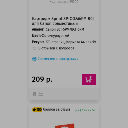
Код товара: 29200
Картридж Sprint SP-C-3&6iPM BCI
для Canon совместимый
Аналог:
Canon BCI-5PM/BCI-6PM
Цвет:
Фото-пурпурный
Ресурс:
270 страниц формата А4 при 5% заполнении стра
0
отзывов
0
вопросов
Совместим с аппаратами
209 р.
баллов за отзыв
150
В наличии
125 баллов