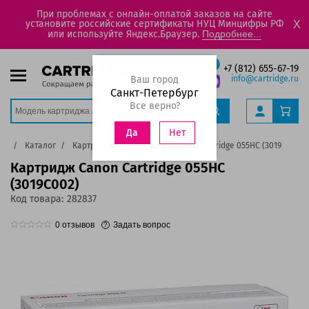
При проблемах с онлайн-оплатой заказов на сайте
установите российские сертификаты НУЦ Минцифры РФ
X
или используйте Яндекс.Браузер.
Подробнее...
+7 (812) 655-67-19
Ваш город
info@cartridge.ru
Санкт-Петербург
Все верно?
Нет
Да
ая
Каталог
Картриджи
Картридж Canon Cartridge 055HC (3019C002)
Картридж Canon Cartridge 055HC
(3019C002)
Код товара:
282837
0
отзывов
Задать вопрос