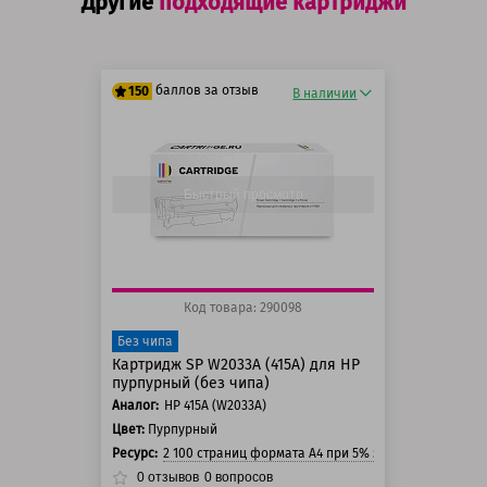
Другие
подходящие картриджи
баллов за отзыв
150
В наличии
125 баллов
150 баллов
Быстрый просмотр
Код товара: 290098
Без чипа
Картридж SP W2033A (415A) для HP
пурпурный (без чипа)
Аналог:
HP 415A (W2033A)
Цвет:
Пурпурный
Ресурс:
2 100 страниц формата А4 при 5% заполнении стра
0
отзывов
0
вопросов