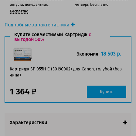
125 баллов
августа, понедельник,
четверг, Бесплатно
Бесплатно
Подробные характеристики
Производитель принтера:
Canon
Купите совместимый картридж
с
Производитель:
выгодой 50%
Canon
Вид товара:
Картридж лазерный
Оригинальность:
Оригинальный
18 503 р.
Экономия
Цвет:
Голубой
Ресурс:
5 900 страниц формата А4 при 5%
Картридж SP 055H C (3019C002) для Canon, голубой (без
заполнении страницы.
чипа)
Совместим с аппаратами
1 364
Купить
Характеристики