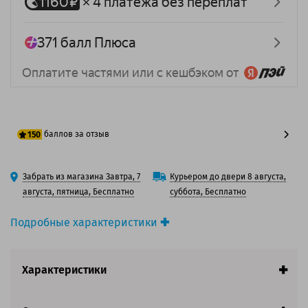
баллов за отзыв
150
125 баллов
Забрать из магазина Завтра, 7
Курьером до двери 8 августа,
150 баллов
августа, пятница, Бесплатно
суббота, Бесплатно
Подробные характеристики
Производитель принтера:
Canon
Производитель:
Solution Print
Характеристики
Вид товара:
Картридж лазерный
Оригинальность:
Совместимый
Аналог:
Canon 055HBK /055HC /055HM /055HY