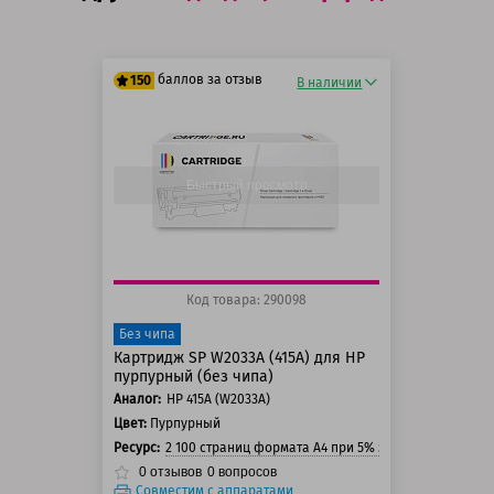
баллов за отзыв
150
В наличии
125 баллов
150 баллов
Быстрый просмотр
Код товара: 290098
Без чипа
Картридж SP W2033A (415A) для HP
пурпурный (без чипа)
Аналог:
HP 415A (W2033A)
Цвет:
Пурпурный
Ресурс:
2 100 страниц формата А4 при 5% заполнении стра
0
отзывов
0
вопросов
Совместим с аппаратами