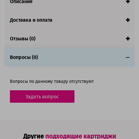
Описание
Количество в комплекте:
4 картриджа
Цвет:
Голубой / Желтый / Пурпурный / Черный
Доставка и оплата
Ресурс:
Черный - 7 600 страниц, цветные - 5 900
страниц
Отзывы (0)
Гарантия:
1 год
Состав комплекта
Вопросы (0)
Совместим с аппаратами
Обратите внимание:
Вопросы по данному товару отсутствуют
Картридж без чипа! Чип с оригинального картриджа
необходимо переставить на этот. Аппарат может выдавать
Задать вопрос
ошибку, но работа картриджа не блокируется, аппарат
будет печатать.
Другие
подходящие картриджи