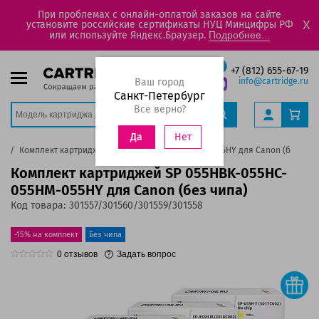
При проблемах с онлайн-оплатой заказов на сайте
установите российские сертификаты НУЦ Минцифры РФ
X
или используйте Яндекс.Браузер.
Подробнее...
+7 (812) 655-67-19
Ваш город
info@cartridge.ru
Санкт-Петербург
Все верно?
Нет
Да
и
Комплект картриджей SP 055HBK-055HC-055HM-055HY для Canon (без чип
Комплект картриджей SP 055HBK-055HC-
055HM-055HY для Canon (без чипа)
Код товара:
301557/301560/301559/301558
-15% на комплект
Без чипа
0
отзывов
Задать вопрос