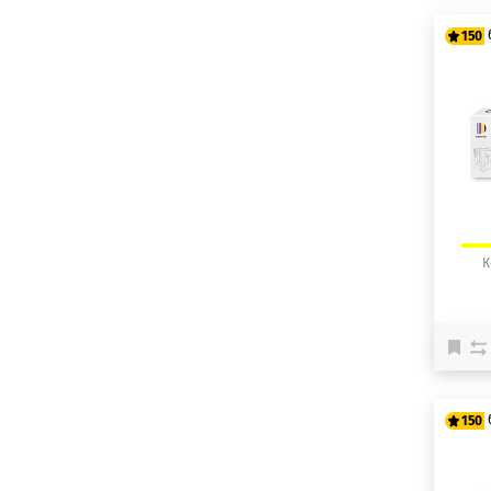
150
12
15
К
150
12