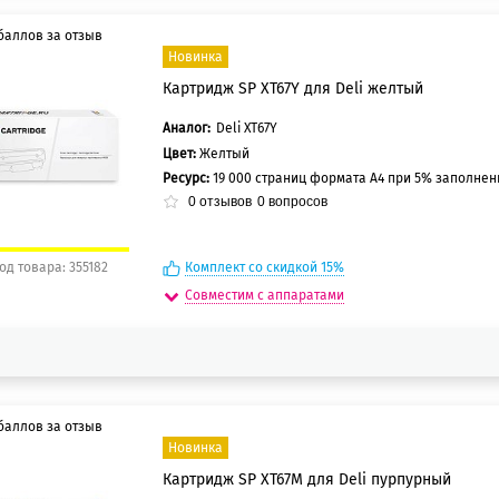
баллов за отзыв
Новинка
Картридж SP XT67Y для Deli желтый
5 баллов
0 баллов
Аналог:
Deli XT67Y
Цвет:
Желтый
Ресурс:
19 000 страниц формата А4 при 5% заполне
0
отзывов
0
вопросов
од товара: 355182
Комплект со скидкой 15%
Совместим с аппаратами
баллов за отзыв
Новинка
Картридж SP XT67M для Deli пурпурный
5 баллов