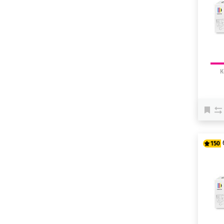
15
К
150
12
15