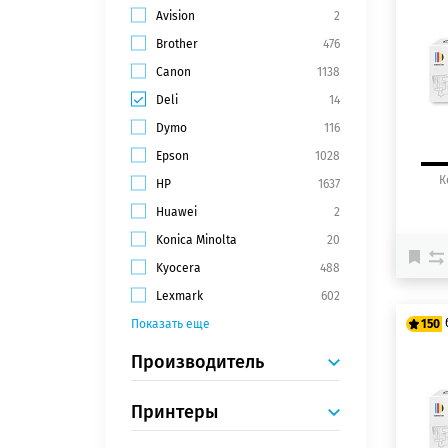
Avision
2
12
Brother
476
15
Canon
1138
Deli
14
Dymo
116
Epson
1028
К
HP
1637
Huawei
2
Konica Minolta
20
Kyocera
488
Lexmark
602
Показать еще
150
Производитель
12
15
Принтеры