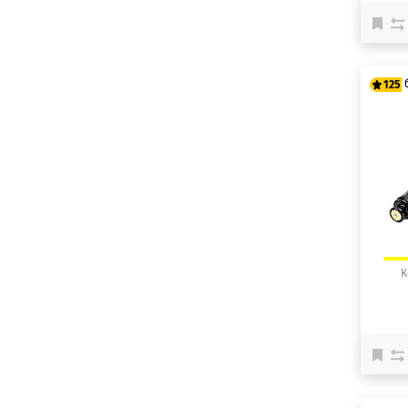
125
10
12
К