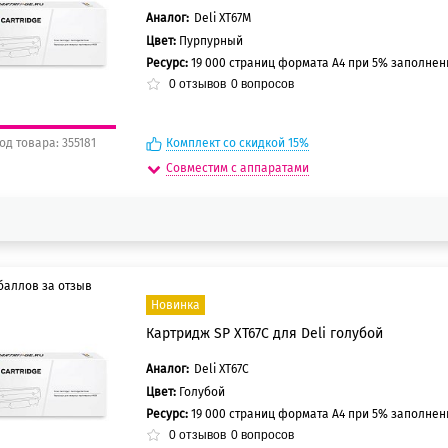
0 баллов
Аналог:
Deli XT67M
Цвет:
Пурпурный
Ресурс:
19 000 страниц формата А4 при 5% заполне
0
отзывов
0
вопросов
од товара: 355181
Комплект со скидкой 15%
Совместим с аппаратами
баллов за отзыв
Новинка
Картридж SP XT67C для Deli голубой
5 баллов
0 баллов
Аналог:
Deli XT67C
Цвет:
Голубой
Ресурс:
19 000 страниц формата А4 при 5% заполне
0
отзывов
0
вопросов