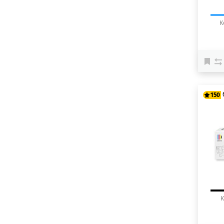
К
150
12
15
К