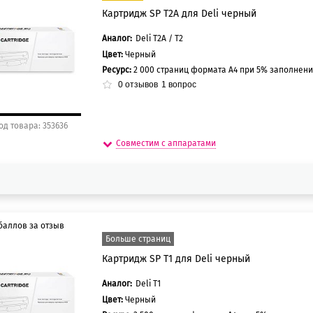
Картридж SP T2A для Deli черный
5 баллов
0 баллов
Аналог:
Deli T2A / T2
Цвет:
Черный
Ресурс:
2 000 страниц формата А4 при 5% заполнен
0
отзывов
1
вопрос
од товара: 353636
Совместим с аппаратами
баллов за отзыв
Больше страниц
Картридж SP T1 для Deli черный
5 баллов
0 баллов
Аналог:
Deli T1
Цвет:
Черный