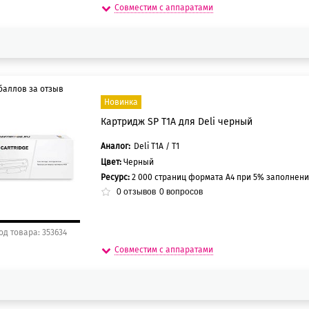
Совместим с аппаратами
баллов за отзыв
Новинка
Картридж SP T1A для Deli черный
5 баллов
0 баллов
Аналог:
Deli T1A / T1
Цвет:
Черный
Ресурс:
2 000 страниц формата А4 при 5% заполнен
0
отзывов
0
вопросов
од товара: 353634
Совместим с аппаратами