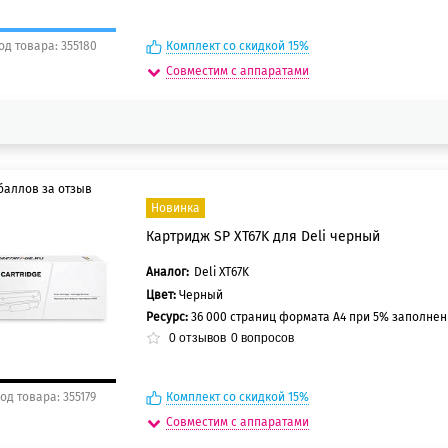
од товара: 355180
Комплект со скидкой 15%
Совместим с аппаратами
баллов за отзыв
Новинка
Картридж SP XT67K для Deli черный
5 баллов
0 баллов
Аналог:
Deli XT67K
Цвет:
Черный
Ресурс:
36 000 страниц формата А4 при 5% заполне
0
отзывов
0
вопросов
од товара: 355179
Комплект со скидкой 15%
Совместим с аппаратами