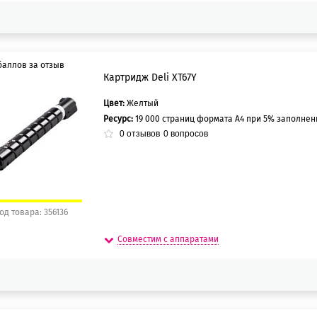
баллов за отзыв
Картридж Deli XT67Y
Цвет:
Желтый
0 баллов
Ресурс:
19 000 страниц формата А4 при 5% заполне
5 баллов
0
отзывов
0
вопросов
од товара: 356136
Совместим с аппаратами