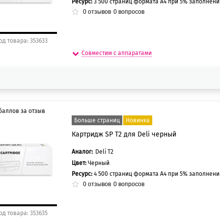
Ресурс:
3 500 страниц формата А4 при 5% заполнен
0
отзывов
0
вопросов
од товара: 353633
Совместим с аппаратами
баллов за отзыв
Больше страниц
Новинка
Картридж SP T2 для Deli черный
5 баллов
0 баллов
Аналог:
Deli T2
Цвет:
Черный
Ресурс:
4 500 страниц формата А4 при 5% заполнен
0
отзывов
0
вопросов
од товара: 353635