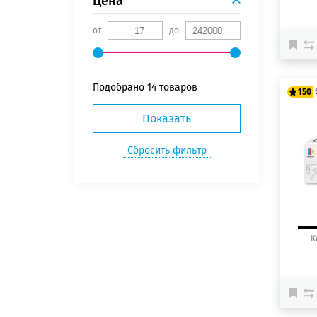
Цена
от
до
Подобрано
14 товаров
150
12
15
К