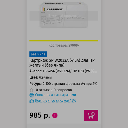
125 баллов
150 баллов
Быстрый просмотр
Код товара: 290097
Без чипа
Картридж SP W2032A (415A) для HP
желтый (без чипа)
Аналог:
HP 415A (W2032A)/ HP 415X (W2032X)
Цвет:
Желтый
Ресурс:
2 100 страниц формата А4 при 5% заполнении стра
0
отзывов
0
вопросов
Совместим с аппаратами
Комплект со скидкой 15%
985 р.