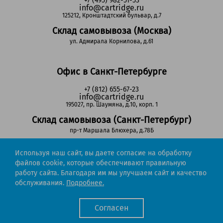
+7 (495) 982-51-53
info@cartridge.ru
125212, Кронштадтский бульвар, д.7
Склад самовывоза (Москва)
ул. Адмирала Корнилова, д.61
Офис в Санкт-Петербурге
+7 (812) 655-67-23
info@cartridge.ru
195027, пр. Шаумяна, д.10, корп. 1
Склад самовывоза (Санкт-Петербург)
пр-т Маршала Блюхера, д.78Б
Используя наш сайт, вы даете согласие на обработку
Регионы РФ
файлов cookie, которые обеспечивают правильную
работу сайта. Благодаря им мы улучшаем сайт и качество
8-800-302-51-53
обслуживания.
Подробнее.
(звонок бесплатный)
info@cartridge.ru
Согласен
Cartridge.ru 2012-2026. Все права защищены