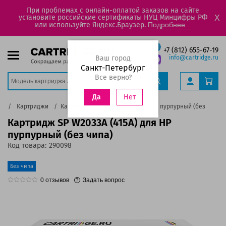
При проблемах с онлайн-оплатой заказов на сайте
установите российские сертификаты НУЦ Минцифры РФ
X
или используйте Яндекс.Браузер.
Подробнее...
+7 (812) 655-67-19
Ваш город
info@cartridge.ru
Санкт-Петербург
Все верно?
Нет
Да
ог
Картриджи
Картридж SP W2033A (415A) для HP пурпурный (без чипа)
Картридж SP W2033A (415A) для HP
пурпурный (без чипа)
Код товара:
290098
Без чипа
0
отзывов
Задать вопрос