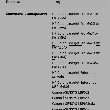
Гарантия
1 год
Совместим с аппаратами:
HP Color LaserJet Pro M454dn
(W1Y44A)
HP Color LaserJet Pro M479fdn
(W1A79A)
HP Color LaserJet Pro M454dw
(W1Y45A)
HP Color LaserJet Pro M479fdw
(W1A80A)
HP Color LaserJet Pro M479fnw
(W1A78A)
HP Color LaserJet Pro M479dw
(W1A77A)
HP Color LaserJet Enterprise
M455dn
HP Color LaserJet Enterprise
MFP M480f
Canon i-SENSYS LBP662
Canon i-SENSYS LBP663
Canon i-SENSYS LBP663cdw
Canon i-SENSYS LBP664