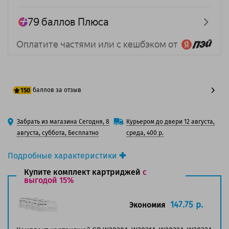
баллов за отзыв
150
125 баллов
Забрать из магазина Сегодня, 8
Курьером до двери 12 августа,
150 баллов
августа, суббота, Бесплатно
среда, 400 р.
Подробные характеристики
Производитель принтера:
HP
Купите комплект картриджей
с
Производитель:
выгодой 15%
Solution Print
Вид товара:
Картридж лазерный
Оригинальность:
Совместимый
147.75 р.
Экономия
Аналог:
HP 415A (W2033A)
Цвет:
Пурпурный