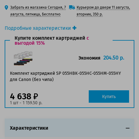
125 баллов
Забрать из магазина Сегодня, 7
Курьером до двери 11 августа,
150 баллов
августа, пятница, Бесплатно
вторник, 350 р.
Подробные характеристики
Производитель принтера:
Canon
Купите комплект картриджей
с
Производитель:
выгодой 15%
Solution Print
Вид товара:
Картридж лазерный
Оригинальность:
Совместимый
204.50 р.
Экономия
Аналог:
055HM (3018C002)
Цвет:
Пурпурный
Комплект картриджей SP 055HBK-055HC-055HM-055HY
Ресурс:
5 900 страниц формата A4 при 5%
для Canon (без чипа)
заполнении страницы
Страна:
Китай
4 638
Купить
Гарантия:
1 год
1 шт - 1 159.50 р.
Совместим с аппаратами
Обратите внимание:
Характеристики
Картридж без чипа! Чип с оригинального картриджа