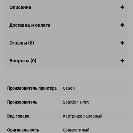
необходимо переставить на этот. Аппарат может выдавать
ошибку, но работа картриджа не блокируется, аппарат
Описание
будет печатать.
Доставка и оплата
Отзывы (0)
Вопросы (0)
Производитель принтера
Canon
Производитель
Solution Print
Вид товара
Картридж лазерный
Оригинальность
Совместимый