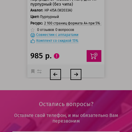
пурпурный (без чипа)
Аналог:
HP 415A (W2033A)
Цвет:
Пурпурный
Ресурс:
2 100 страниц формата А4 при 5% заполнении стра
0
отзывов
0
вопросов
Совместим с аппаратами
Комплект со скидкой 15%
985 р.
Остались вопросы?
Оставьте свой телефон, и мы обязательно Вам
перезвоним