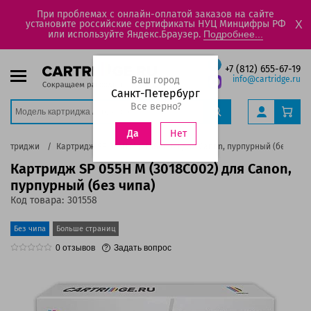
При проблемах с онлайн-оплатой заказов на сайте
установите российские сертификаты НУЦ Минцифры РФ
X
или используйте Яндекс.Браузер.
Подробнее...
+7 (812) 655-67-19
Ваш город
info@cartridge.ru
Санкт-Петербург
Все верно?
Нет
Да
Картриджи
Картридж SP 055H M (3018C002) для Canon, пурпурный (без чипа
Картридж SP 055H M (3018C002) для Canon,
пурпурный (без чипа)
Код товара:
301558
Без чипа
Больше страниц
0
отзывов
Задать вопрос