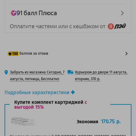
баллов за отзыв
150
125 баллов
Забрать из магазина Сегодня, 7
Курьером до двери 11 августа,
150 баллов
августа, пятница, Бесплатно
вторник, 370 р.
Подробные характеристики
Производитель принтера:
HP
Купите комплект картриджей
с
Производитель:
выгодой 15%
Solution Print
Вид товара:
Картридж лазерный
Оригинальность:
Совместимый
170.75 р.
Экономия
Аналог:
HP 415X (W2032X)
Цвет:
Желтый