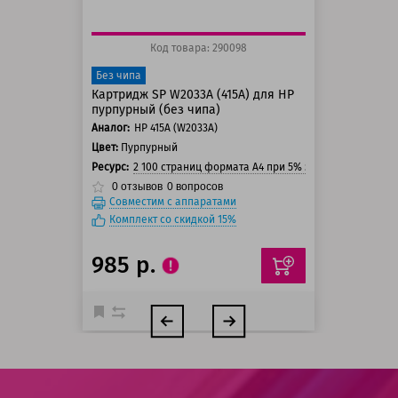
Код товара: 290098
Без чипа
Картридж SP W2033A (415A) для HP
пурпурный (без чипа)
Аналог:
HP 415A (W2033A)
Цвет:
Пурпурный
Ресурс:
2 100 страниц формата А4 при 5% заполнении стра
0
отзывов
0
вопросов
Совместим с аппаратами
Комплект со скидкой 15%
985 р.