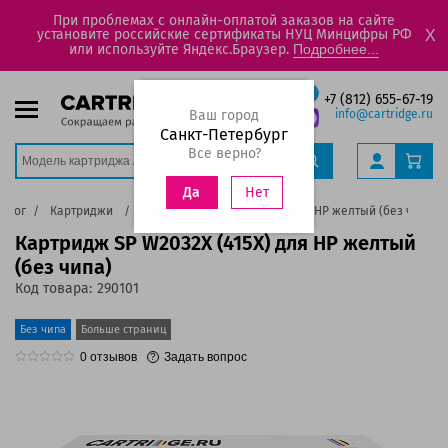
При проблемах с онлайн-оплатой заказов на сайте
установите российские сертификаты НУЦ Минцифры РФ
X
или используйте Яндекс.Браузер.
Подробнее...
+7 (812) 655-67-19
Ваш город
info@cartridge.ru
Санкт-Петербург
Все верно?
Нет
Да
талог
Картриджи
Картридж SP W2032X (415X) для HP желтый (без чипа)
Картридж SP W2032X (415X) для HP желтый
(без чипа)
Код товара:
290101
Без чипа
Больше страниц
0
отзывов
Задать вопрос