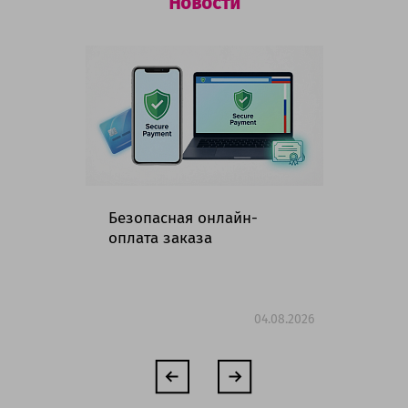
Новости
Безопасная онлайн-
Гр
оплата заказа
ма
но
04.08.2026