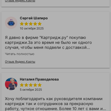
Отзыв Яндекс.Карты
Сергей Шапиро
10 октября 2025
Я давно в фирме "Картридж.ру" покупаю
картриджи.За это время не было ни одного
случая, чтобы меня подвели с доставкой
купленного товара. Спасибо за вашу надёжность
Читать полностью
и соответствие цены и качества. С уважением.
Ветеран труда, Почетный строитель России,
Отзыв Яндекс.Карты
Председатель Совета Ветеранов Мостостроя №6
- С.Л. Шапиро
Наталия Праводелова
5 октября 2025
Хочу поблагодарить как руководителя компании
картридж так и сотрудников за прекрасную
работу, чуткое отношение. Более 10 лет с вами и