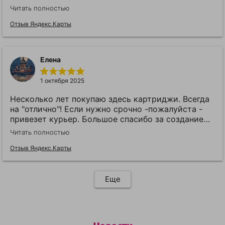
довольна качеством катриджей и порядком
Читать полностью
обслуживания. Успехов вам.
Отзыв Яндекс.Карты
Елена
1 октября 2025
Несколько лет покупаю здесь картриджи. Всегда
на "отлично"! Если нужно срочно -пожалуйста -
привезет курьер. Большое спасибо за создание
такого замечательного магазина. Всегда все
Читать полностью
четко, быстро и надежно.
Отзыв Яндекс.Карты
Еще