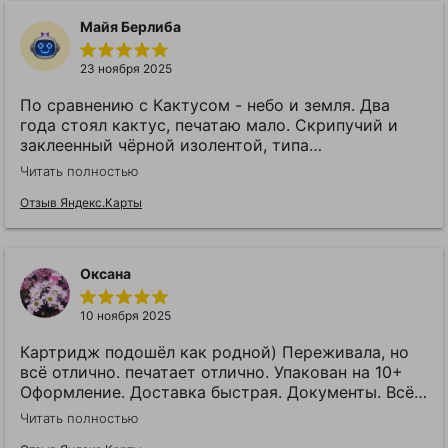
Майя Берлиба
23 ноября 2025
По сравнению с Кактусом - небо и земля. Два
года стоял кактус, печатаю мало. Скрипучий и
заклеенный чёрной изолентой, типа
восстановленный. Этот почти идеален, хоть
Читать полностью
красный появился. Надо было набор из 4х брать
сразу. Вернусь и возьму набор.
Отзыв Яндекс.Карты
Оксана
10 ноября 2025
Картридж подошёл как родной) Переживала, но
всё отлично. печатает отлично. Упакован на 10+
Оформление. Доставка быстрая. Документы. Всё
отлично. Рекомендую.
Читать полностью