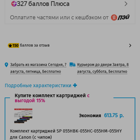
баллов за отзыв
150
125 баллов
Забрать из магазина Сегодня, 7
Курьером до двери Завтра, 8
150 баллов
августа, пятница, Бесплатно
августа, суббота, Бесплатно
Подробные характеристики
Производитель принтера:
Canon
Купите комплект картриджей
с
Производитель:
выгодой 15%
Solution Print
Вид товара:
Картридж лазерный
Оригинальность:
Совместимый
613.75 р.
Экономия
Аналог:
055HY (3017C002)
Цвет:
Желтый
Комплект картриджей SP 055HBK-055HC-055HM-055HY
Ресурс:
5 900 страниц формата A4 при 5%
для Canon (c чипом)