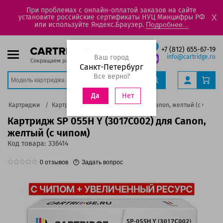
При проблемах с онлайн-оплатой заказов на сайте
установите российские сертификаты НУЦ Минцифры РФ
X
или используйте Яндекс.Браузер.
Подробнее...
+7 (812) 655-67-19
Ваш город
info@cartridge.ru
Санкт-Петербург
Все верно?
Нет
Да
Картриджи
Картридж SP 055H Y (3017C002) для Canon, желтый (с чипом)
Картридж SP 055H Y (3017C002) для Canon,
желтый (с чипом)
Код товара:
336414
0
отзывов
Задать вопрос