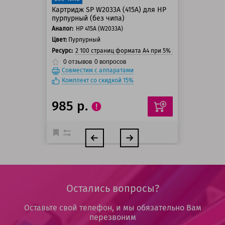
Картридж SP W2033A (415A) для HP
пурпурный (без чипа)
Аналог:
HP 415A (W2033A)
Цвет:
Пурпурный
Ресурс:
2 100 страниц формата А4 при 5% заполнении стра
0
отзывов
0
вопросов
Совместим с аппаратами
Комплект со скидкой 15%
985 р.
Остались вопросы?
Оставьте свой телефон, и мы обязательно Вам
перезвоним