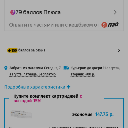
баллов за отзыв
150
125 баллов
Забрать из магазина Сегодня, 7
Курьером до двери 11 августа,
150 баллов
августа, пятница, Бесплатно
вторник, 400 р.
Подробные характеристики
Производитель принтера:
HP
Купите комплект картриджей
с
Производитель:
выгодой 15%
Solution Print
Вид товара:
Картридж лазерный
Оригинальность:
Совместимый
147.75 р.
Экономия
Аналог:
HP 415A (W2032A)/ HP 415X (W2032X)
Цвет:
Желтый