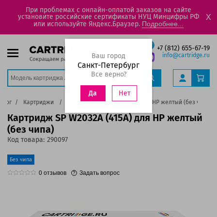
При проблемах с онлайн-оплатой заказов на сайте
установите российские сертификаты НУЦ Минцифры РФ
X
или используйте Яндекс.Браузер.
Подробнее...
+7 (812) 655-67-19
Ваш город
info@cartridge.ru
Санкт-Петербург
Все верно?
Нет
Да
алог
Картриджи
Картридж SP W2032A (415A) для HP желтый (без чипа)
Картридж SP W2032A (415A) для HP желтый
(без чипа)
Код товара:
290097
Без чипа
0
отзывов
Задать вопрос