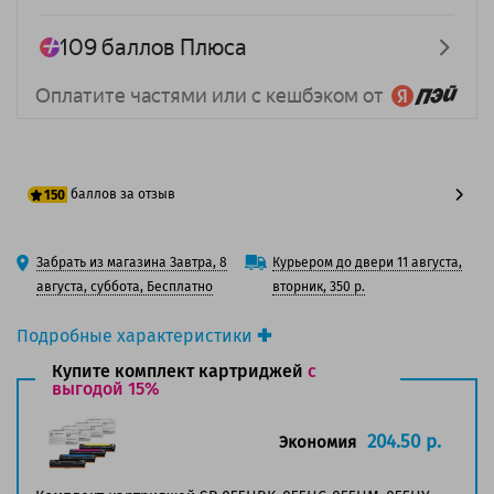
баллов за отзыв
150
125 баллов
Забрать из магазина Завтра, 8
Курьером до двери 11 августа,
150 баллов
августа, суббота, Бесплатно
вторник, 350 р.
Подробные характеристики
Производитель принтера:
Canon
Купите комплект картриджей
с
Производитель:
выгодой 15%
Solution Print
Вид товара:
Картридж лазерный
Оригинальность:
Совместимый
204.50 р.
Экономия
Аналог:
055HY (3017C002)
Цвет:
Желтый