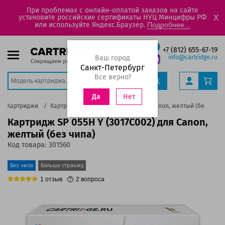
При проблемах с онлайн-оплатой заказов на сайте
установите российские сертификаты НУЦ Минцифры РФ
X
или используйте Яндекс.Браузер.
Подробнее...
+7 (812) 655-67-19
Ваш город
info@cartridge.ru
Санкт-Петербург
Все верно?
Нет
Да
Картриджи
Картридж SP 055H Y (3017C002) для Canon, желтый (без чипа
Картридж SP 055H Y (3017C002) для Canon,
желтый (без чипа)
Код товара:
301560
Без чипа
Больше страниц
1
отзыв
2
вопроса