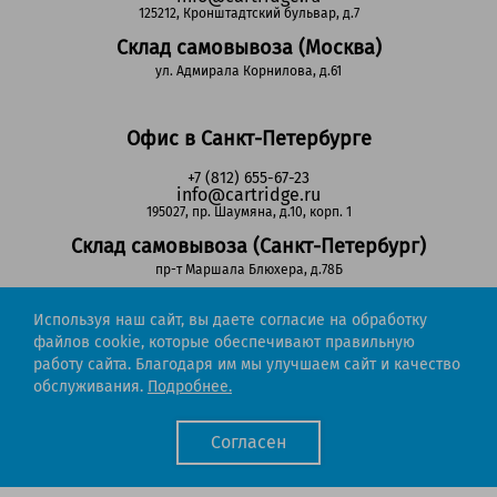
125212, Кронштадтский бульвар, д.7
Склад самовывоза (Москва)
ул. Адмирала Корнилова, д.61
Офис в Санкт-Петербурге
+7 (812) 655-67-23
info@cartridge.ru
195027, пр. Шаумяна, д.10, корп. 1
Склад самовывоза (Санкт-Петербург)
пр-т Маршала Блюхера, д.78Б
Используя наш сайт, вы даете согласие на обработку
Регионы РФ
файлов cookie, которые обеспечивают правильную
работу сайта. Благодаря им мы улучшаем сайт и качество
8-800-302-51-53
обслуживания.
Подробнее.
(звонок бесплатный)
info@cartridge.ru
Согласен
Cartridge.ru 2012-2026. Все права защищены
Политика конфиденциальности