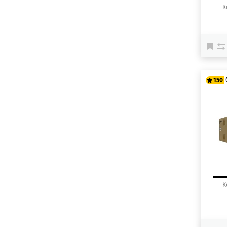
К
150
12
15
К