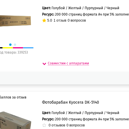
Цвет:
Голубой / Желтый / Пурпурный / Черный
5 баллов
Ресурс:
200 000 страниц формата А4 при 5% заполн
0 баллов
5.0
1
отзыв
0
вопросов
од товара: 339253
Совместим с аппаратами
баллов за отзыв
Фотобарабан Kyocera DK-5140
Цвет:
Голубой / Желтый / Пурпурный / Черный
5 баллов
Ресурс:
200 000 страниц формата А4 при 5% заполн
0 баллов
0
отзывов
0
вопросов