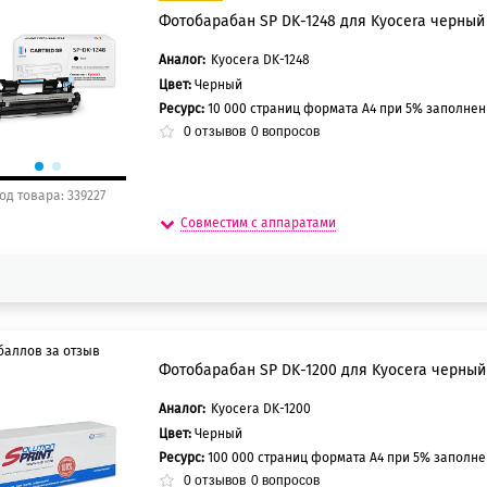
Фотобарабан SP DK-1248 для Kyocera черный
5 баллов
0 баллов
Аналог:
Kyocera DK-1248
Цвет:
Черный
Ресурс:
10 000 страниц формата А4 при 5% заполне
0
отзывов
0
вопросов
од товара: 339227
Совместим с аппаратами
баллов за отзыв
Фотобарабан SP DK-1200 для Kyocera черный
Аналог:
Kyocera DK-1200
5 баллов
Цвет:
Черный
0 баллов
Ресурс:
100 000 страниц формата А4 при 5% заполн
0
отзывов
0
вопросов