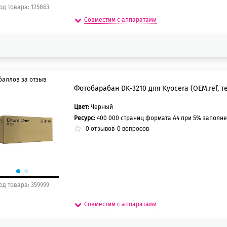
од товара: 125863
Совместим с аппаратами
баллов за отзыв
Фотобарабан DK-3210 для Kyocera (OEM.ref, те
Цвет:
Черный
5 баллов
Ресурс:
400 000 страниц формата А4 при 5% заполн
0 баллов
0
отзывов
0
вопросов
од товара: 359999
Совместим с аппаратами