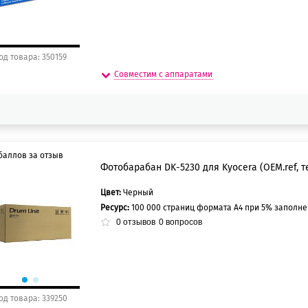
од товара: 350159
Совместим с аппаратами
баллов за отзыв
Фотобарабан DK-5230 для Kyocera (OEM.ref, т
Цвет:
Черный
5 баллов
Ресурс:
100 000 страниц формата А4 при 5% заполн
0 баллов
0
отзывов
0
вопросов
од товара: 339250