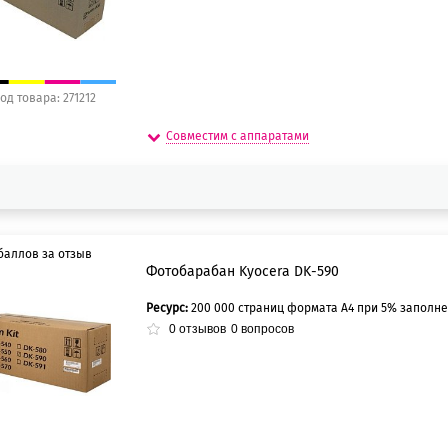
од товара: 271212
Совместим с аппаратами
баллов за отзыв
Фотобарабан Kyocera DK-590
Ресурс:
200 000 страниц формата А4 при 5% заполн
5 баллов
0
отзывов
0
вопросов
0 баллов