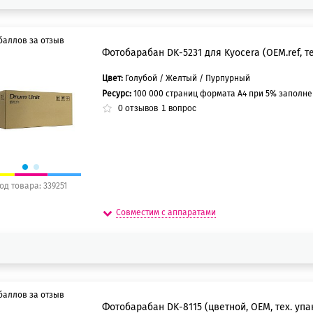
баллов за отзыв
Фотобарабан DK-5231 для Kyocera (OEM.ref, те
Цвет:
Голубой / Желтый / Пурпурный
5 баллов
Ресурс:
100 000 страниц формата А4 при 5% заполн
0 баллов
0
отзывов
1
вопрос
од товара: 339251
Совместим с аппаратами
баллов за отзыв
Фотобарабан DK-8115 (цветной, OEM, тех. упа