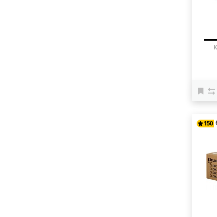
К
150
12
15