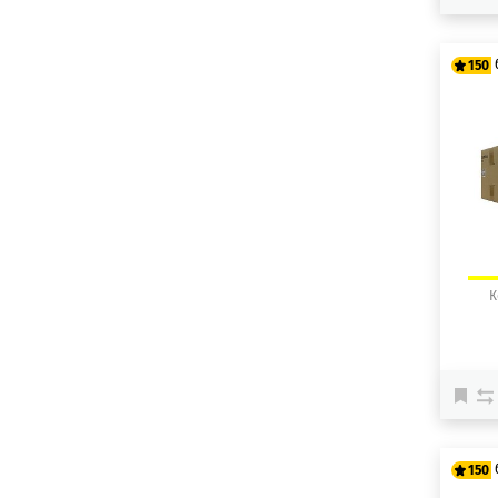
150
12
15
К
150