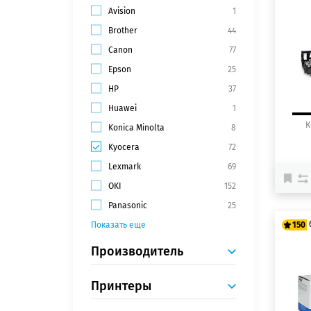
Avision
1
12
Brother
44
15
Canon
77
Epson
25
HP
37
Huawei
1
К
Konica Minolta
8
Kyocera
72
Lexmark
69
OKI
152
Panasonic
25
Показать еще
150
Производитель
12
15
Принтеры