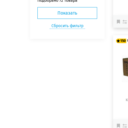
Подобрано
72 товара
150
12
15
К