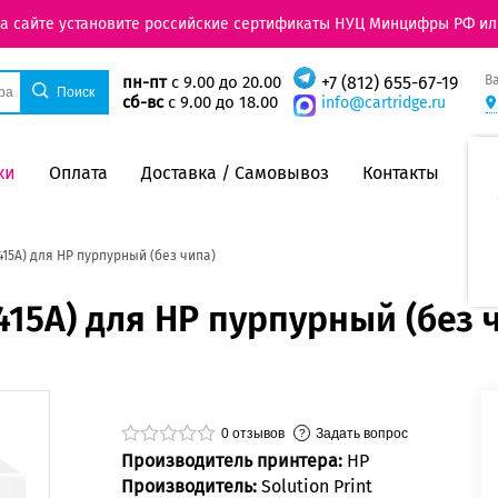
на сайте установите российские сертификаты НУЦ Минцифры РФ ил
В
пн-пт
с 9.00 до 20.00
+7 (812) 655-67-19
сб-вс
с 9.00 до 18.00
info@cartridge.ru
ки
Оплата
Доставка / Самовывоз
Контакты
15A) для HP пурпурный (без чипа)
15A) для HP пурпурный (без 
0
отзывов
Задать вопрос
Производитель принтера:
HP
Производитель:
Solution Print