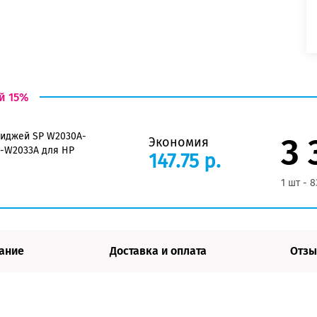
й 15%
риджей SP W2030A-
3 
Экономия
-W2033A для HP
147.75 р.
1 шт - 8
ание
Доставка и оплата
Отзы