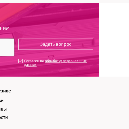
оним
Согласен на
обработку персональных
данных
езное
ьи
ывы
ости