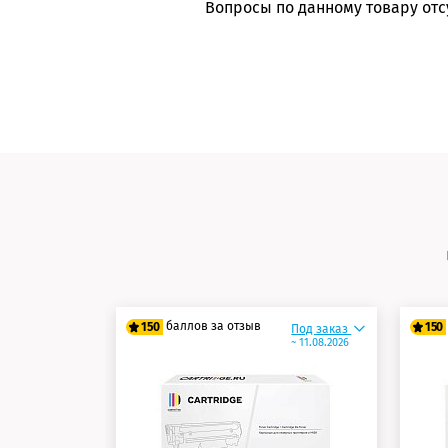
Вопросы по данному товару отс
баллов за отзыв
150
150
Под заказ
~ 11.08.2026
125 баллов
12
150 баллов
15