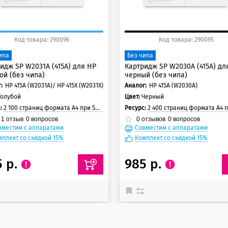
Код товара: 290096
Код товара: 290095
ипа
Без чипа
идж SP W2031A (415A) для HP
Картридж SP W2030A (415A) дл
ой (без чипа)
черный (без чипа)
:
HP 415A (W2031A)/ HP 415X (W2031X)
Аналог:
HP 415A (W2030A)
Голубой
Цвет:
Черный
с:
2 100 страниц формата А4 при 5% заполнении страницы
Ресурс:
2 400 страниц формата А4 при 5% заполнении с
1
отзыв
0
вопросов
0
отзывов
0
вопросов
вместим с аппаратами
Совместим с аппаратами
мплект со скидкой 15%
Комплект со скидкой 15%
5 р.
985 р.