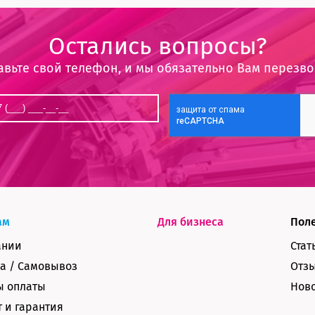
Остались вопросы?
авьте свой телефон, и мы обязательно Вам перезв
ам
Для бизнеса
Пол
ании
Стат
а / Самовывоз
Отз
ы оплаты
Нов
 и гарантия