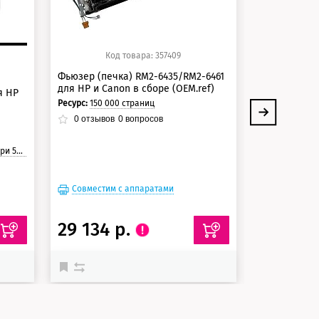
Код товара: 357409
Ко
Фьюзер (печка) RM2-6435/RM2-6461
Фьюзер (печ
для HP и Canon в сборе (OEM.ref)
для HP в сбо
я HP
Ресурс:
150 000 страниц
Ресурс:
150 00
0
отзывов
0
вопросов
5.0
2
отзыв
траницы
Совместим с аппаратами
Совместим
29 134 р.
18 563