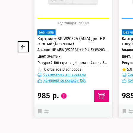
Код товара: 290097
Без чипа
Без ч
Картридж SP W2032A (415A) для HP
Картр
желтый (без чипа)
голуб
Аналог:
HP 415A (W2032A)/ HP 415X (W2032X)
Аналог
Цвет:
Желтый
Цвет:
Ресурс:
2 100 страниц формата А4 при 5% заполнении страницы
Ресур
0
отзывов
0
вопросов
5.0
Совместим с аппаратами
Со
Комплект со скидкой 15%
Ко
985 р.
98