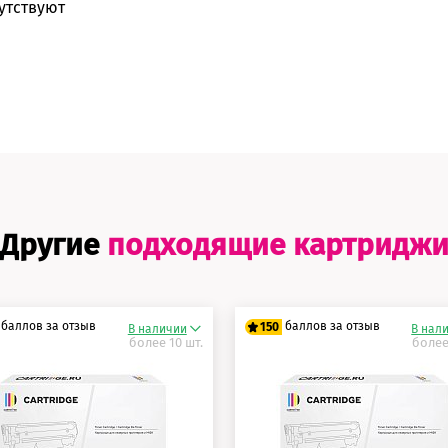
утствуют
Другие
подходящие картридж
баллов за отзыв
баллов за отзыв
150
В наличии
В нал
более 10 шт.
более
5 баллов
125 баллов
0 баллов
150 баллов