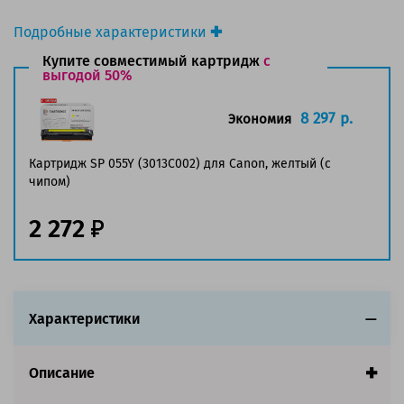
Подробные характеристики
Производитель принтера:
Canon
Купите совместимый картридж
с
Производитель:
выгодой 50%
Canon
Вид товара:
Картридж лазерный
Оригинальность:
Оригинальный
8 297 р.
Экономия
Цвет:
Желтый
Ресурс:
2 100 страниц формата А4 при 5%
Картридж SP 055Y (3013C002) для Canon, желтый (с
заполнении страницы.
чипом)
Совместим с аппаратами
2 272
Характеристики
Описание