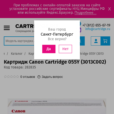
При проблемах с онлайн-оплатой заказов на сайте
установите российские сертификаты НУЦ Минцифры РФ
X
или используйте Яндекс.Браузер.
Подробнее...
+7 (812) 655-67-19
Ваш город
info@cartridge.ru
Санкт-Петербург
Все верно?
Нет
Да
ная
Каталог
Картриджи
Картридж Canon Cartridge 055Y (3013C002)
Картридж Canon Cartridge 055Y (3013C002)
Код товара:
282835
0
отзывов
Задать вопрос