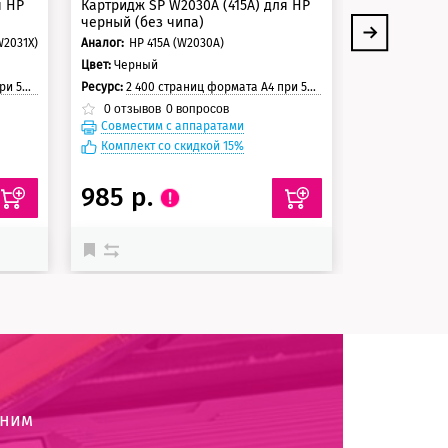
я HP
Картридж SP W2030A (415A) для HP
Ресурс:
150 00
черный (без чипа)
0
отзывов
W2031X)
Аналог:
HP 415A (W2030A)
Цвет:
Черный
траницы
Ресурс:
2 400 страниц формата А4 при 5% заполнении страницы
0
отзывов
0
вопросов
Совместим с аппаратами
Совместим
Комплект со скидкой 15%
985 р.
29 134
оним