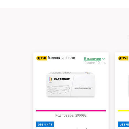
баллов за отзыв
150
150
В наличии
более 10 шт.
125 баллов
12
150 баллов
15
Код товара: 290098
Без чипа
Без ч