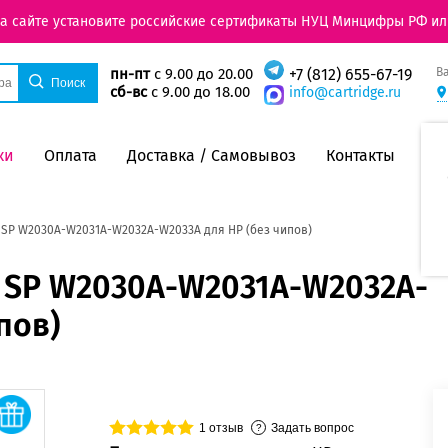
на сайте установите российские сертификаты НУЦ Минцифры РФ ил
В
пн-пт
с 9.00 до 20.00
+7 (812) 655-67-19
сб-вс
с 9.00 до 18.00
info@cartridge.ru
ки
Оплата
Доставка / Самовывоз
Контакты
SP W2030A-W2031A-W2032A-W2033A для HP (без чипов)
 SP W2030A-W2031A-W2032A-
пов)
1
отзыв
Задать вопрос