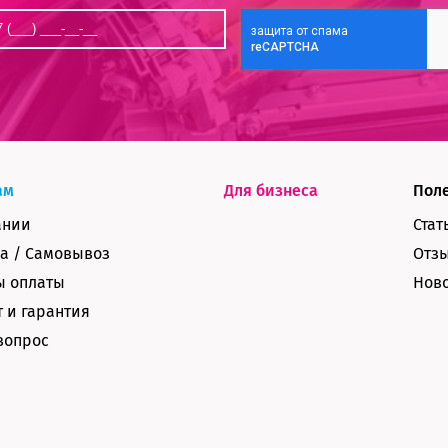
ам
Для бизнеса
Пол
ании
Стат
а / Самовывоз
Отз
ы оплаты
Нов
 и гарантия
вопрос