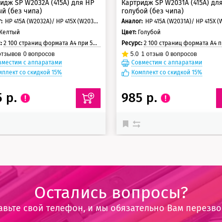
идж SP W2032A (415A) для HP
Картридж SP W2031A (415A) дл
й (без чипа)
голубой (без чипа)
:
HP 415A (W2032A)/ HP 415X (W2032X)
Аналог:
HP 415A (W2031A)/ HP 415X (
Желтый
Цвет:
Голубой
с:
2 100 страниц формата А4 при 5% заполнении страницы
Ресурс:
2 100 страниц формата А4 при 5% заполнении с
тзывов
0
вопросов
5.0
1
отзыв
0
вопросов
вместим с аппаратами
Совместим с аппаратами
мплект со скидкой 15%
Комплект со скидкой 15%
5 р.
985 р.
Остались вопросы?
авьте свой телефон, и мы обязательно Вам перезв