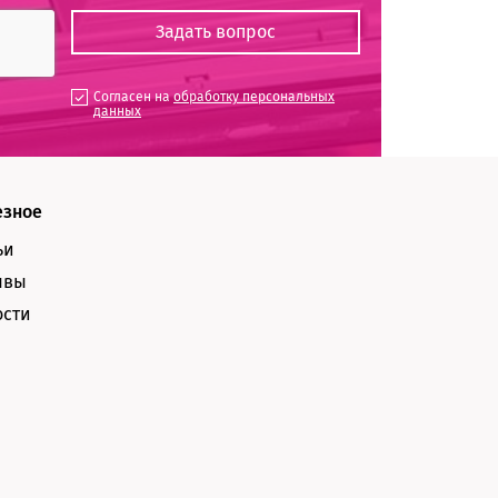
Согласен на
обработку персональных
данных
езное
ьи
ывы
ости