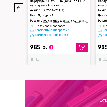
Картридж SP W2033A (415A) для HP
Картр
пурпурный (без чипа)
желты
Аналог:
HP 415A (W2033A)
Аналог
Цвет:
Пурпурный
Цвет:
Ресурс:
2 100 страниц формата А4 при 5% заполнении страницы
Ресур
0
отзывов
0
вопросов
0
о
Совместим с аппаратами
Со
Комплект со скидкой 15%
Ко
985 р.
98
Ост