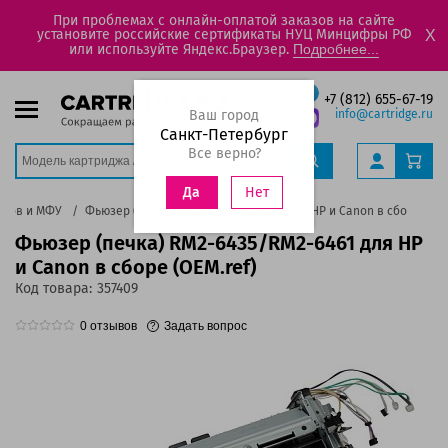
При проблемах с онлайн-оплатой заказов на сайте
установите российские сертификаты НУЦ Минцифры РФ
X
или используйте Яндекс.Браузер.
Подробнее...
+7 (812) 655-67-19
Ваш город
info@cartridge.ru
Санкт-Петербург
Все верно?
Нет
Да
еров и МФУ
Фьюзер (печка) RM2-6435/RM2-6461 для HP и Canon в сборе (OEM
Фьюзер (печка) RM2-6435/RM2-6461 для HP
и Canon в сборе (OEM.ref)
Код товара:
357409
0
отзывов
Задать вопрос