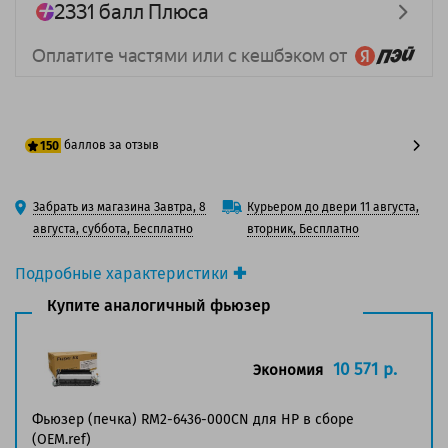
баллов за отзыв
150
125 баллов
Забрать из магазина Завтра, 8
Курьером до двери 11 августа,
150 баллов
августа, суббота, Бесплатно
вторник, Бесплатно
Подробные характеристики
Производитель принтера:
HP
Купите аналогичный фьюзер
Вид товара:
Фьюзер (печка)
Оригинальность:
Оригинальный
Аналог:
HP RM2-6435-000CN / RM2-6461-000CN
10 571 р.
Экономия
Ресурс:
150 000 страниц
Страна:
Китай
Фьюзер (печка) RM2-6436-000CN для HP в сборе
Гарантия:
1 год
(OEM.ref)