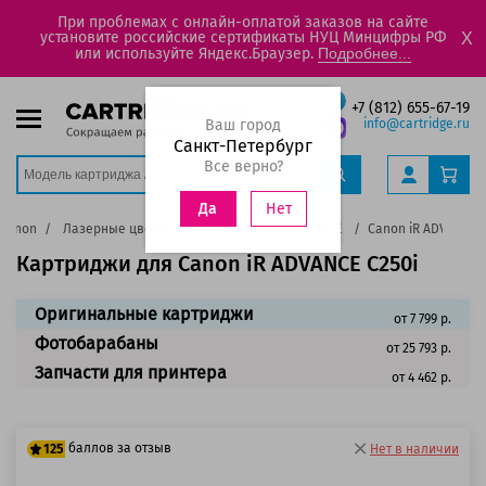
При проблемах с онлайн-оплатой заказов на сайте
установите российские сертификаты НУЦ Минцифры РФ
X
или используйте Яндекс.Браузер.
Подробнее...
+7 (812) 655-67-19
Ваш город
info@cartridge.ru
Санкт-Петербург
Все верно?
Нет
Да
Canon
Лазерные цветные принтеры
IR ADVANCE
Canon iR ADVANCE C
Картриджи для Canon iR ADVANCE C250i
Оригинальные картриджи
от 7 799 р.
Фотобарабаны
от 25 793 р.
Запчасти для принтера
от 4 462 р.
баллов за отзыв
125
Нет в наличии