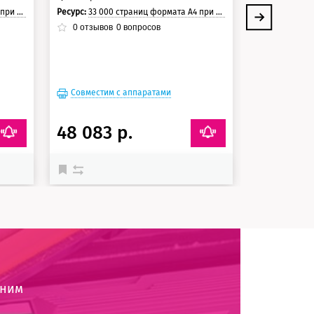
траницы.
Ресурс:
33 000 страниц формата А4 при 5% заполнении страницы.
Ресурс:
21 500 стра
0
отзывов
0
вопросов
0
отзывов
Совместим с аппаратами
Совместим
48 083 р.
23 037 
оним