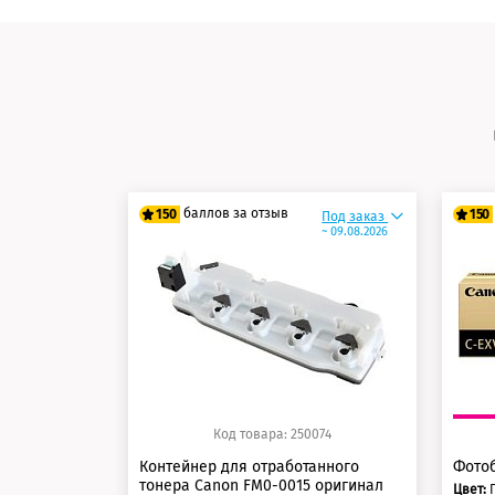
баллов за отзыв
150
150
Под заказ
~ 09.08.2026
125 баллов
12
150 баллов
15
Код товара: 250074
Контейнер для отработанного
Фотоб
тонера Canon FM0-0015 оригинал
Цвет: