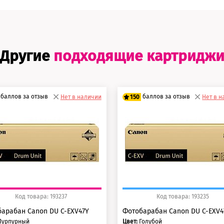
Другие
подходящие картридж
баллов за отзыв
баллов за отзыв
Нет в наличии
150
Нет в 
5 баллов
125 баллов
0 баллов
150 баллов
Код товара: 193237
Код товара: 193235
арабан Canon DU C-EXV47Y
Фотобарабан Canon DU C-EXV4
Пурпурный
Цвет:
Голубой