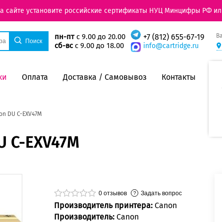
на сайте установите российские сертификаты НУЦ Минцифры РФ ил
В
пн-пт
с 9.00 до 20.00
+7 (812) 655-67-19
сб-вс
с 9.00 до 18.00
info@cartridge.ru
ки
Оплата
Доставка / Самовывоз
Контакты
n DU C-EXV47M
U C-EXV47M
0
отзывов
Задать вопрос
Производитель принтера:
Canon
Производитель:
Canon