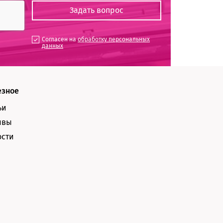
Согласен на
обработку персональных
данных
езное
ьи
ывы
ости