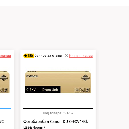
и
баллов за отзыв
баллов 
наличии
150
Нет в наличии
125
125 баллов
100 балло
150 баллов
125 балло
Код товара: 193234
Ко
7C
Фотобарабан Canon DU C-EXV47Bk
Картридж Ca
Цвет:
Черный
Цвет:
Желтый