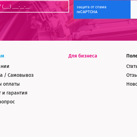
ам
Для бизнеса
Пол
ании
Стат
а / Самовывоз
Отз
ы оплаты
Нов
 и гарантия
вопрос