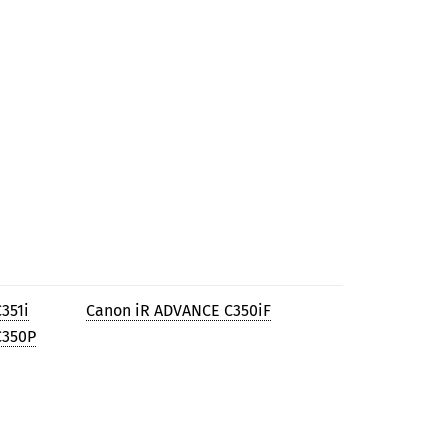
351i
Canon iR ADVANCE C350iF
C350P