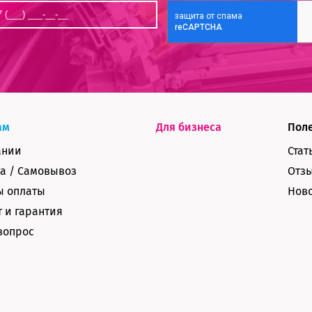
ам
Для бизнеса
Пол
ании
Стат
а / Самовывоз
Отз
ы оплаты
Нов
 и гарантия
вопрос