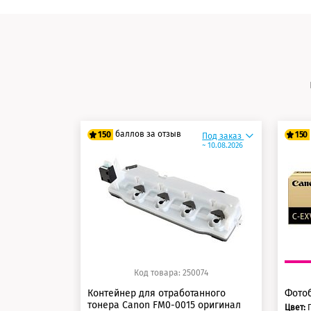
баллов за отзыв
150
150
Под заказ
~ 10.08.2026
125 баллов
12
150 баллов
15
Код товара: 250074
Контейнер для отработанного
Фотоб
тонера Canon FM0-0015 оригинал
Цвет: