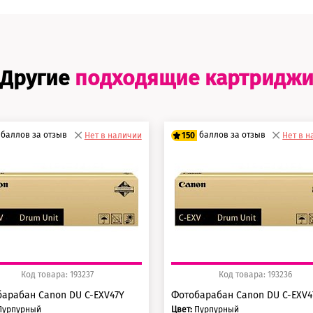
Другие
подходящие картридж
баллов за отзыв
баллов за отзыв
Нет в наличии
150
Нет в 
5 баллов
125 баллов
0 баллов
150 баллов
Код товара: 193237
Код товара: 193236
арабан Canon DU C-EXV47Y
Фотобарабан Canon DU C-EXV
Пурпурный
Цвет:
Пурпурный