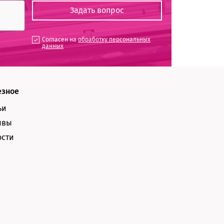
Согласен на
обработку персональных
данных
езное
ьи
ывы
ости