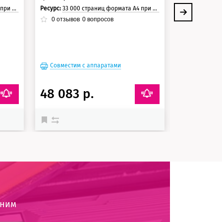
траницы.
Ресурс:
33 000 страниц формата А4 при 5% заполнении страницы.
Ресурс:
21 500 стра
0
отзывов
0
вопросов
0
отзывов
Совместим с аппаратами
Совместим
48 083 р.
23 037 
оним