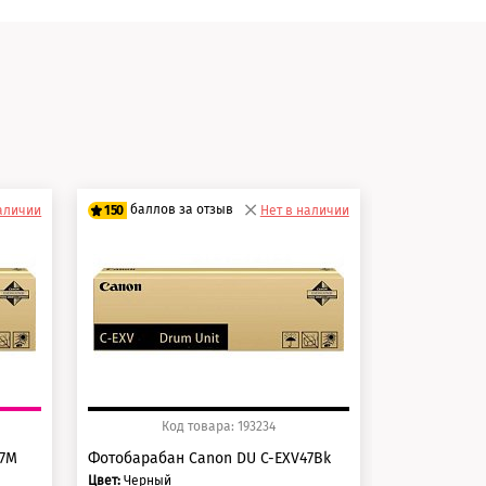
и
баллов за отзыв
баллов 
наличии
150
Нет в наличии
125
125 баллов
100 балло
150 баллов
125 балло
Код товара: 193234
Ко
47M
Фотобарабан Canon DU C-EXV47Bk
Картридж Ca
Цвет:
Черный
Цвет:
Желтый