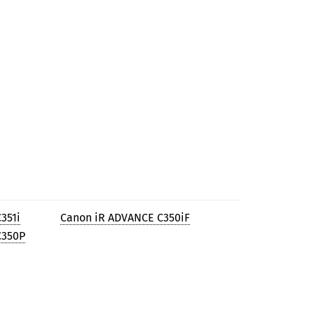
351i
Canon iR ADVANCE C350iF
C350P