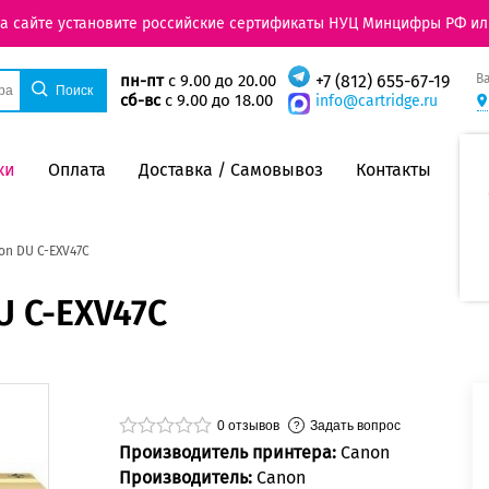
на сайте установите российские сертификаты НУЦ Минцифры РФ ил
В
пн-пт
с 9.00 до 20.00
+7 (812) 655-67-19
сб-вс
с 9.00 до 18.00
info@cartridge.ru
ки
Оплата
Доставка / Самовывоз
Контакты
n DU C-EXV47C
 C-EXV47C
0
отзывов
Задать вопрос
Производитель принтера:
Canon
Производитель:
Canon