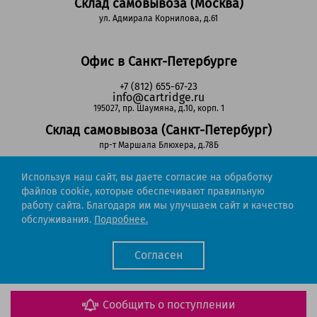
Склад самовывоза (Москва)
ул. Адмирала Корнилова, д.61
Офис в Санкт-Петербурге
+7 (812) 655-67-23
info@cartridge.ru
195027, пр. Шаумяна, д.10, корп. 1
Склад самовывоза (Санкт-Петербург)
пр-т Маршала Блюхера, д.78Б
Используя наш сайт, вы даете согласие на обработку
Регионы РФ
файлов cookie, которые обеспечивают правильную
работу сайта. Благодаря им мы улучшаем сайт и качество
8-800-302-51-53
обслуживания.
Подробнее.
(звонок бесплатный)
info@cartridge.ru
Согласен
Cartridge.ru 2012-2026. Все права защищены
Политика конфиденциальности
Мы работаем с порталом поставщиков
Сообщить о поступлении