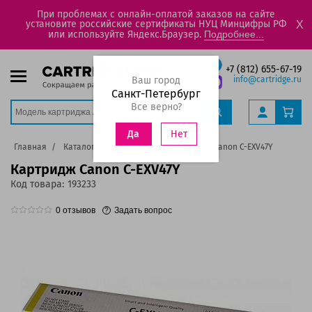
При проблемах с онлайн-оплатой заказов на сайте
установите российские сертификаты НУЦ Минцифры РФ
X
или используйте Яндекс.Браузер.
Подробнее...
+7 (812) 655-67-19
Ваш город
info@cartridge.ru
Санкт-Петербург
Все верно?
Нет
Да
Главная
Каталог
Картриджи
Картридж Canon C-EXV47Y
Картридж Canon C-EXV47Y
Код товара:
193233
0
отзывов
Задать вопрос