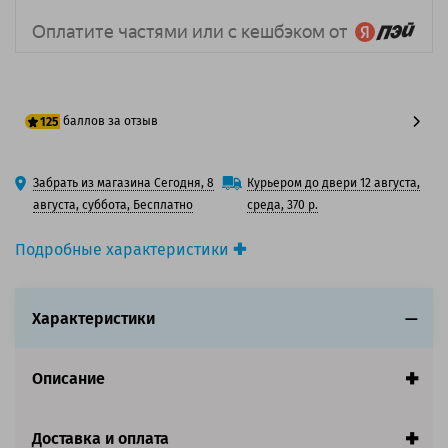
баллов за отзыв
125
100 баллов
Забрать из магазина Сегодня, 8
Курьером до двери 12 августа,
125 баллов
августа, суббота, Бесплатно
среда, 370 р.
Подробные характеристики
Производитель принтера:
Canon
Производитель:
Canon
Характеристики
Вид товара:
Картридж лазерный
Оригинальность:
Оригинальный
Цвет:
Желтый
Описание
Ресурс:
21 500 страниц формата А4 при 5%
заполнении страницы.
Доставка и оплата
Совместим с аппаратами