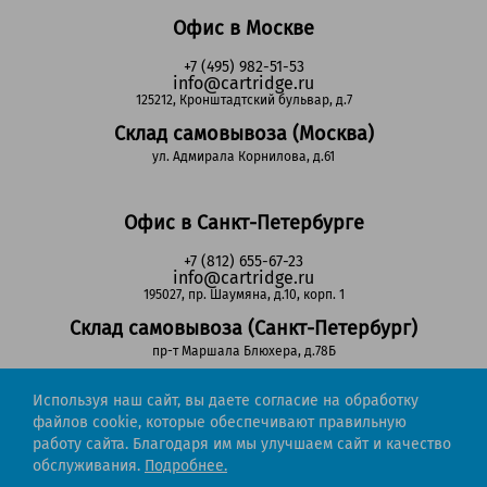
Офис в Москве
+7 (495) 982-51-53
info@cartridge.ru
125212, Кронштадтский бульвар, д.7
Склад самовывоза (Москва)
ул. Адмирала Корнилова, д.61
Офис в Санкт-Петербурге
+7 (812) 655-67-23
info@cartridge.ru
195027, пр. Шаумяна, д.10, корп. 1
Склад самовывоза (Санкт-Петербург)
пр-т Маршала Блюхера, д.78Б
Используя наш сайт, вы даете согласие на обработку
Регионы РФ
файлов cookie, которые обеспечивают правильную
работу сайта. Благодаря им мы улучшаем сайт и качество
8-800-302-51-53
обслуживания.
Подробнее.
(звонок бесплатный)