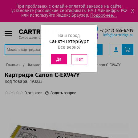
При проблемах с онлайн-оплатой заказов на сайте
установите российские сертификаты НУЦ Минцифры РФ
X
или используйте Яндекс.Браузер.
Подробнее...
+7 (812) 655-67-19
Ваш город
info@cartridge.ru
Санкт-Петербург
Все верно?
Нет
Да
Главная
Каталог
Картриджи
Картридж Canon C-EXV47Y
Картридж Canon C-EXV47Y
Код товара:
193233
0
отзывов
Задать вопрос