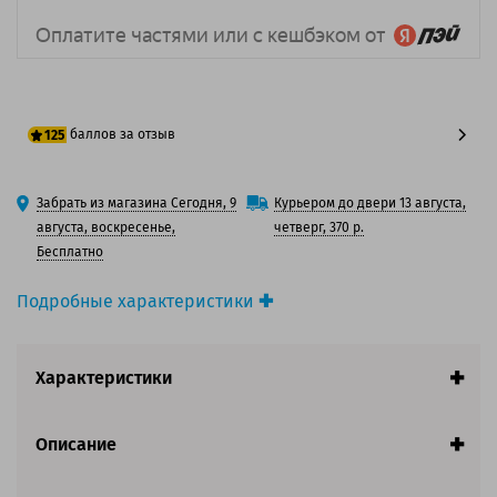
баллов за отзыв
125
100 баллов
Забрать из магазина Сегодня, 9
Курьером до двери 13 августа,
125 баллов
августа, воскресенье,
четверг, 370 р.
Бесплатно
Подробные характеристики
Производитель принтера:
Canon
Производитель:
Canon
Характеристики
Вид товара:
Картридж лазерный
Оригинальность:
Оригинальный
Цвет:
Желтый
Описание
Ресурс:
21 500 страниц формата А4 при 5%
заполнении страницы.