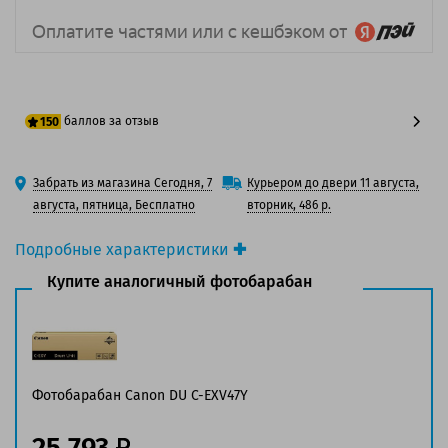
баллов за отзыв
150
125 баллов
Забрать из магазина Сегодня, 7
Курьером до двери 11 августа,
150 баллов
августа, пятница, Бесплатно
вторник, 486 р.
Подробные характеристики
Производитель принтера:
Canon
Купите аналогичный фотобарабан
Производитель:
Canon
Оригинальность:
Оригинальный
Цвет:
Голубой
Ресурс:
33 000 страниц формата А4 при 5%
заполнении страницы.
Фотобарабан Canon DU C-EXV47Y
Совместим с аппаратами
25 793