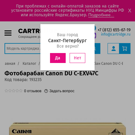
При проблемах с онлайн-оплатой заказов на сайте
установите российские сертификаты НУЦ Минцифры РФ
X
или используйте Яндекс.Браузер.
Подробнее...
+7 (812) 655-67-19
Ваш город
info@cartridge.ru
Санкт-Петербург
Все верно?
Нет
Да
Главная
Каталог
Фотобарабаны
Фотобарабан Canon DU C-EXV47C
Фотобарабан Canon DU C-EXV47C
Код товара:
193235
0
отзывов
Задать вопрос