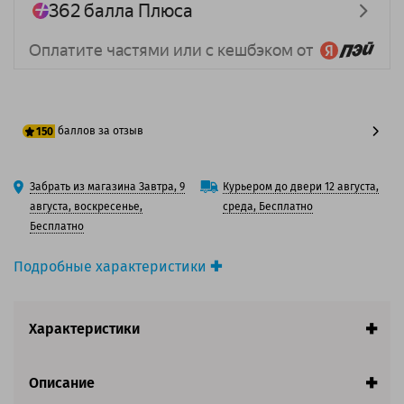
баллов за отзыв
150
125 баллов
Забрать из магазина Завтра, 9
Курьером до двери 12 августа,
150 баллов
августа, воскресенье,
среда, Бесплатно
Бесплатно
Подробные характеристики
Производитель принтера:
Canon
Производитель:
Canon
Характеристики
Вид товара:
Контейнер для отработки
Оригинальность:
Запчасти для принтера
Ресурс:
30 000 страниц
Описание
Совместим с аппаратами