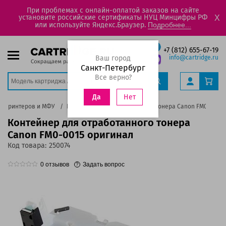
При проблемах с онлайн-оплатой заказов на сайте
установите российские сертификаты НУЦ Минцифры РФ
X
или используйте Яндекс.Браузер.
Подробнее...
+7 (812) 655-67-19
Ваш город
info@cartridge.ru
Санкт-Петербург
Все верно?
Нет
Да
ля принтеров и МФУ
Контейнер для отработанного тонера Canon FM0-0015 
Контейнер для отработанного тонера
Canon FM0-0015 оригинал
Код товара:
250074
0
отзывов
Задать вопрос