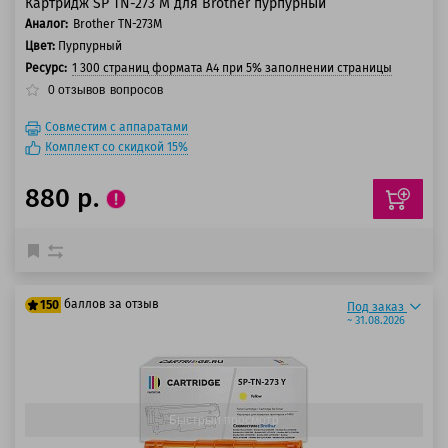
Картридж SP TN-273 M для Brother пурпурный
Аналог:
Brother TN-273M
Цвет:
Пурпурный
Ресурс:
1 300 страниц формата А4 при 5% заполнении страницы
0
отзывов
вопросов
Совместим с аппаратами
Комплект со скидкой 15%
880 р.
баллов за отзыв
150
Под заказ
~ 31.08.2026
125 баллов
150 баллов
Быстрый просмотр