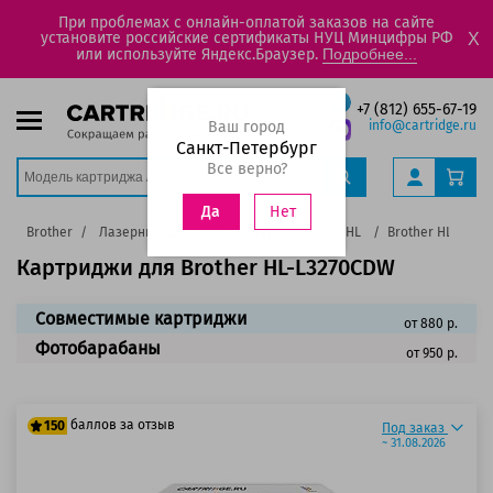
При проблемах с онлайн-оплатой заказов на сайте
установите российские сертификаты НУЦ Минцифры РФ
X
или используйте Яндекс.Браузер.
Подробнее...
+7 (812) 655-67-19
Ваш город
info@cartridge.ru
Санкт-Петербург
Все верно?
Нет
Да
а
Brother
Лазерные цветные принтеры, МФУ
HL
Brother HL-L327
Картриджи для Brother HL-L3270CDW
Совместимые картриджи
от 880 р.
Фотобарабаны
от 950 р.
баллов за отзыв
150
Под заказ
~ 31.08.2026
125 баллов