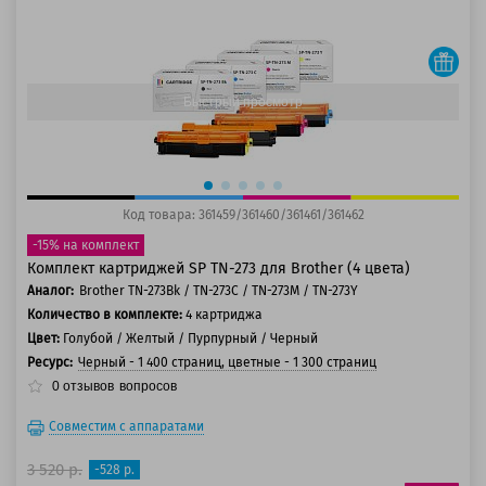
125 баллов
150 баллов
Быстрый просмотр
Код товара: 361459/361460/361461/361462
-15% на комплект
Комплект картриджей SP TN-273 для Brother (4 цвета)
Аналог:
Brother TN-273Bk / TN-273C / TN-273M / TN-273Y
Количество в комплекте:
4 картриджа
Цвет:
Голубой / Желтый / Пурпурный / Черный
Ресурс:
Черный - 1 400 страниц, цветные - 1 300 страниц
0
отзывов
вопросов
Совместим с аппаратами
3 520 р.
-528 р.