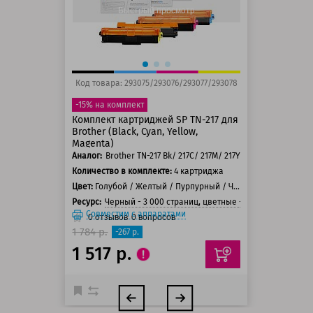
Быстрый просмотр
Код товара: 293075/293076/293077/293078
-15% на комплект
Комплект картриджей SP TN-217 для
Brother (Black, Cyan, Yellow,
Magenta)
Аналог:
Brother TN-217 Bk/ 217C/ 217M/ 217Y
Количество в комплекте:
4 картриджа
Цвет:
Голубой / Желтый / Пурпурный / Черный
Ресурс:
Черный - 3 000 страниц, цветные - 2 300 страниц
Совместим с аппаратами
0
отзывов
0
вопросов
1 784 р.
-267 р.
1 517 р.