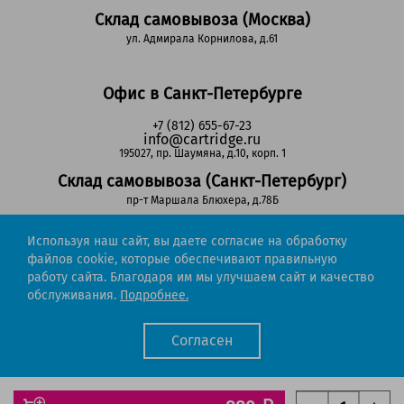
Склад самовывоза (Москва)
ул. Адмирала Корнилова, д.61
Офис в Санкт-Петербурге
+7 (812) 655-67-23
info@cartridge.ru
195027, пр. Шаумяна, д.10, корп. 1
Склад самовывоза (Санкт-Петербург)
пр-т Маршала Блюхера, д.78Б
Используя наш сайт, вы даете согласие на обработку
Регионы РФ
файлов cookie, которые обеспечивают правильную
работу сайта. Благодаря им мы улучшаем сайт и качество
8-800-302-51-53
обслуживания.
Подробнее.
(звонок бесплатный)
info@cartridge.ru
Согласен
Cartridge.ru 2012-2026. Все права защищены
Политика конфиденциальности
Мы работаем с порталом поставщиков