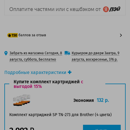
баллов за отзыв
150
125 баллов
Забрать из магазина Сегодня, 8
Курьером до двери Завтра, 9
150 баллов
августа, суббота, Бесплатно
августа, воскресенье, 376 р.
Подробные характеристики
Производитель принтера:
Brother
Купите комплект картриджей
с
Производитель:
выгодой 15%
Solution Print
Вид товара:
Картридж лазерный
Оригинальность:
Совместимый
132 р.
Экономия
Аналог:
Brother TN-273Y
Цвет:
Желтый
Комплект картриджей SP TN-273 для Brother (4 цвета)
Ресурс:
1 300 страниц формата А4 при 5%
заполнении страницы