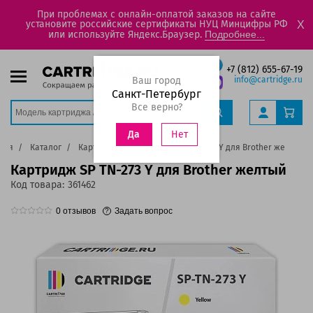
При проблемах с онлайн-оплатой заказов на сайте
установите российские сертификаты НУЦ Минцифры РФ
X
или используйте Яндекс.Браузер.
Подробнее...
+7 (812) 655-67-19
Ваш город
info@cartridge.ru
Санкт-Петербург
Все верно?
Нет
Да
ная
Каталог
Картриджи
Картридж SP TN-273 Y для Brother желтый
Картридж SP TN-273 Y для Brother желтый
Код товара:
361462
0
отзывов
Задать вопрос