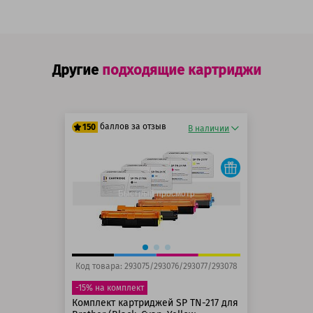
Другие
подходящие картриджи
баллов за отзыв
150
В наличии
125 баллов
150 баллов
Быстрый просмотр
Код товара: 293075/293076/293077/293078
-15% на комплект
Комплект картриджей SP TN-217 для