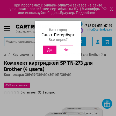
При проблемах с онлайн-оплатой заказов на сайте
установите российские сертификаты НУЦ Минцифры РФ
X
или используйте Яндекс.Браузер.
Подробнее...
+7 (812) 655-67-19
Ваш город
info@cartridge.ru
Санкт-Петербург
Все верно?
Нет
Да
алог
Картриджи
Комплект картриджей SP TN-273 для Brother (4 цвета)
Комплект картриджей SP TN-273 для
Brother (4 цвета)
Код товара:
361459/361460/361461/361462
-15% на комплект
0
отзывов
1
вопрос