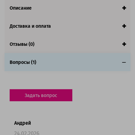
Аналог:
Brother TN-273Bk / TN-273C / TN-273M / TN-
Описание
273Y
Количество в комплекте:
4 картриджа
Цвет:
Голубой / Желтый / Пурпурный / Черный
Доставка и оплата
Ресурс:
Черный - 1 400 страниц, цветные - 1 300
Отзывы (0)
страниц
Гарантия:
1 год
Вопросы (1)
Состав комплекта
Совместим с аппаратами
Обратите внимание:
Задать вопрос
Убедительная просьба проверять внимательнее
совместимость картриджа с принтером. Старайтесь
приобретать расходник той модели, с которой
комплектуется Ваш принтер. В связи с присутствием
оргтехники параллельного импорта.
Андрей
24.02.2026