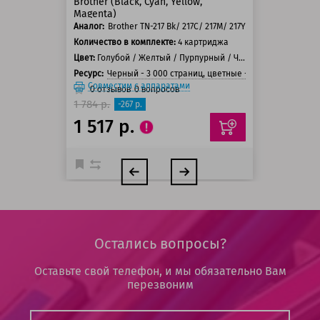
Brother (Black, Cyan, Yellow,
Magenta)
Аналог:
Brother TN-217 Bk/ 217C/ 217M/ 217Y
Количество в комплекте:
4 картриджа
Цвет:
Голубой / Желтый / Пурпурный / Черный
Ресурс:
Черный - 3 000 страниц, цветные - 2 300 страниц
Совместим с аппаратами
0
отзывов
0
вопросов
1 784 р.
-267 р.
1 517 р.
Остались вопросы?
Оставьте свой телефон, и мы обязательно Вам
перезвоним