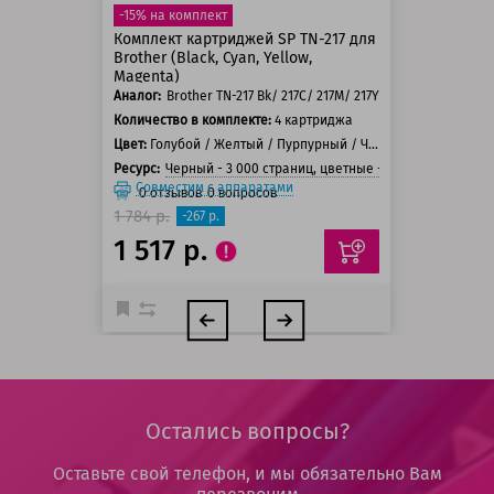
-15% на комплект
Комплект картриджей SP TN-217 для
Brother (Black, Cyan, Yellow,
Magenta)
Аналог:
Brother TN-217 Bk/ 217C/ 217M/ 217Y
Количество в комплекте:
4 картриджа
Цвет:
Голубой / Желтый / Пурпурный / Черный
Ресурс:
Черный - 3 000 страниц, цветные - 2 300 страниц
Совместим с аппаратами
0
отзывов
0
вопросов
1 784 р.
-267 р.
1 517 р.
Остались вопросы?
Оставьте свой телефон, и мы обязательно Вам