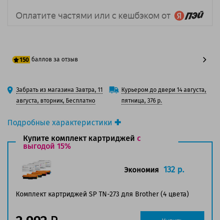
баллов за отзыв
150
125 баллов
Забрать из магазина Завтра, 11
Курьером до двери 14 августа,
150 баллов
августа, вторник, Бесплатно
пятница, 376 р.
Подробные характеристики
Производитель принтера:
Brother
Купите комплект картриджей
с
Производитель:
выгодой 15%
Solution Print
Вид товара:
Картридж лазерный
Оригинальность:
Совместимый
132 р.
Экономия
Аналог:
Brother TN-273C
Цвет:
Голубой
Комплект картриджей SP TN-273 для Brother (4 цвета)
Ресурс:
1 300 страниц формата А4 при 5%
заполнении страницы