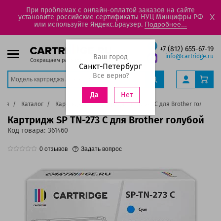
При проблемах с онлайн-оплатой заказов на сайте
установите российские сертификаты НУЦ Минцифры РФ
X
или используйте Яндекс.Браузер.
Подробнее...
+7 (812) 655-67-19
Ваш город
info@cartridge.ru
Санкт-Петербург
Все верно?
Нет
Да
ная
Каталог
Картриджи
Картридж SP TN-273 C для Brother голубой
Картридж SP TN-273 C для Brother голубой
Код товара:
361460
0
отзывов
Задать вопрос