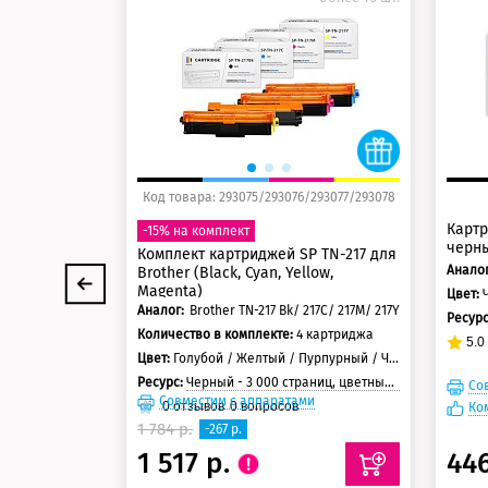
125 баллов
12
150 баллов
15
Код товара: 293075/293076/293077/293078
Картр
-15% на комплект
черн
Комплект картриджей SP TN-217 для
Аналог
Brother (Black, Cyan, Yellow,
Magenta)
Цвет:
Аналог:
Brother TN-217 Bk/ 217C/ 217M/ 217Y
Ресур
Количество в комплекте:
4 картриджа
5.0
Цвет:
Голубой / Желтый / Пурпурный / Черный
Ресурс:
Черный - 3 000 страниц, цветные - 2 300 страниц
Со
Совместим с аппаратами
0
отзывов
0
вопросов
Ко
1 784 р.
-267 р.
1 517 р.
44