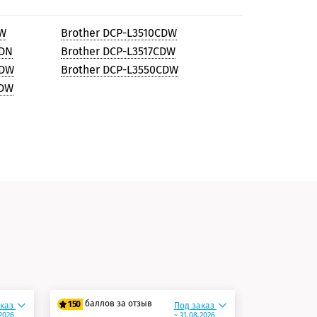
CW
Brother DCP-L3510CDW
CDN
Brother DCP-L3517CDW
CDW
Brother DCP-L3550CDW
CDW
и
баллов за отзыв
баллов 
150
150
аказ
Под заказ
.2026
~ 31.08.2026