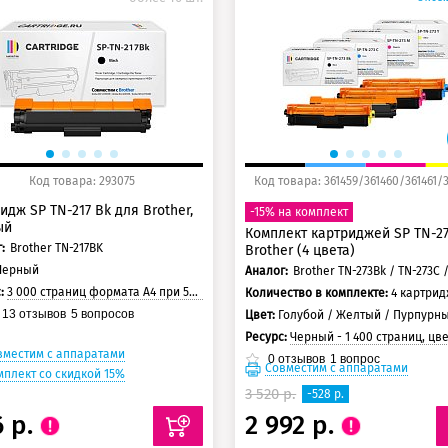
5 баллов
125 баллов
0 баллов
150 баллов
Код товара: 293075
Код товара: 361459/361460/361461/
идж SP TN-217 Bk для Brother,
-15% на комплект
ый
Комплект картриджей SP TN-2
:
Brother TN-217BK
Brother (4 цвета)
Черный
Аналог:
с:
3 000 страниц формата А4 при 5% заполнении страницы
Количество в комплекте:
4 картри
13
отзывов
5
вопросов
Цвет:
Голубой / Желтый / Пурпурный / 
Ресурс:
Черный - 1 400 страниц, цветные - 1 300
вместим с аппаратами
0
отзывов
1
вопрос
Совместим с аппаратами
мплект со скидкой 15%
3 520 р.
-528 р.
6 р.
2 992 р.