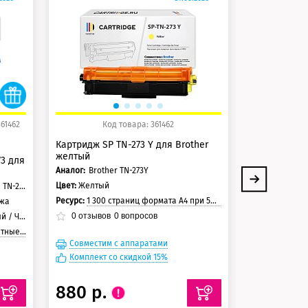
125 баллов
125 балло
150 баллов
150 балло
361462
Код товара: 361462
Ко
Картридж SP TN-273 Y для Brother
Картридж SP 
желтый
голубой
73 для
Аналог:
Brother TN-273Y
Аналог:
Brothe
Цвет:
Желтый
Цвет:
Голубой
Brother TN-273Bk / TN-273C / TN-273M / TN-273Y
Ресурс:
1 300 страниц формата А4 при 5% заполнении страницы
Ресурс:
1 300 стра
джа
0
отзывов
0
вопросов
0
отзывов
Черный
 страниц
Совместим с аппаратами
Совместим
Комплект со скидкой 15%
Комплект с
880 р.
880 р.