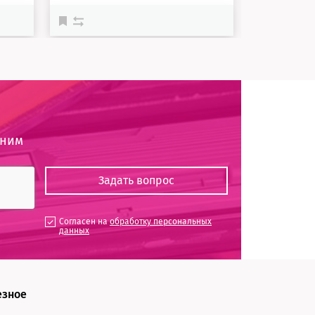
оним
Согласен на
обработку персональных
данных
езное