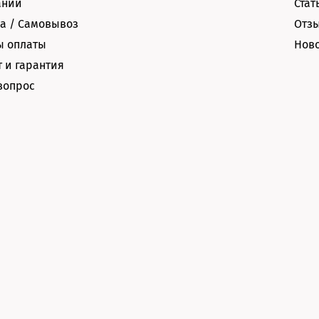
ании
Стат
а / Самовывоз
Отз
ы оплаты
Нов
 и гарантия
вопрос