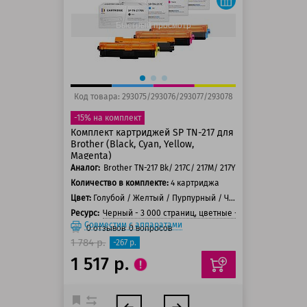
150 баллов
Быстрый просмотр
Код товара: 293075/293076/293077/293078
-15% на комплект
Комплект картриджей SP TN-217 для
Brother (Black, Cyan, Yellow,
Magenta)
Аналог:
Brother TN-217 Bk/ 217C/ 217M/ 217Y
Количество в комплекте:
4 картриджа
Цвет:
Голубой / Желтый / Пурпурный / Черный
Ресурс:
Черный - 3 000 страниц, цветные - 2 300 страниц
Совместим с аппаратами
0
отзывов
0
вопросов
1 784 р.
-267 р.
1 517 р.