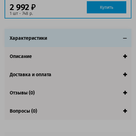
заполнении страницы
2 992
Купить
Гарантия:
1 год
1 шт - 748 р.
Совместим с аппаратами
Обратите внимание:
Характеристики
Убедительная просьба проверять внимательнее
совместимость картриджа с принтером. Старайтесь
приобретать расходник той модели, с которой
Описание
комплектуется Ваш принтер. В связи с присутствием
оргтехники параллельного импорта.
Доставка и оплата
Отзывы (0)
Вопросы (0)