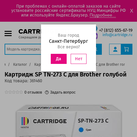
При проблемах с онлайн-оплатой заказов на сайте
установите российские сертификаты НУЦ Минцифры РФ
X
или используйте Яндекс.Браузер.
Подробнее...
+7 (812) 655-67-19
Ваш город
info@cartridge.ru
Санкт-Петербург
Все верно?
Нет
Да
ная
Каталог
Картриджи
Картридж SP TN-273 C для Brother голубой
Картридж SP TN-273 C для Brother голубой
Код товара:
361460
0
отзывов
Задать вопрос