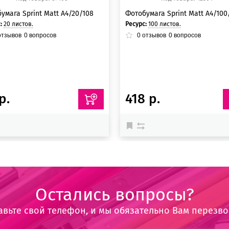
умага Sprint Matt A4/20/108
Фотобумага Sprint Matt A4/100
с:
20 листов.
Ресурс:
100 листов.
тзывов
0
вопросов
0
отзывов
0
вопросов
р.
418 р.
Остались вопросы?
авьте свой телефон, и мы обязательно Вам перезв