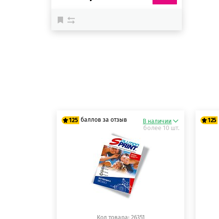
баллов за отзыв
125
125
В наличии
более 10 шт.
125 баллов
12
125 баллов
12
Код товара: 26351