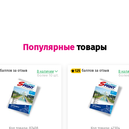
Популярные
товары
баллов за отзыв
баллов за отзыв
125
В наличии
В нал
более 10 шт.
более
5 баллов
125 баллов
5 баллов
125 баллов
Код товара: 87408
Код товара: 42304