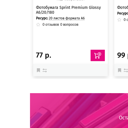
Фотобумага Sprint Premium Glossy
Фотоб
A6/20/180
Ресур
Ресурс:
20 листов формата А6
0
о
0
отзывов
0
вопросов
77 р.
99 
Ост