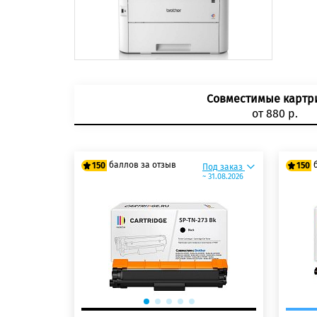
Совместимые карт
от 880 р.
баллов за отзыв
150
150
Под заказ
~ 31.08.2026
125 баллов
125
150 баллов
150