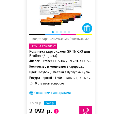
150 баллов
Код товара: 361459/361460/361461/361462
-15% на комплект
Комплект картриджей SP TN-273 для
Brother (4 цвета)
Аналог:
Brother TN-273Bk / TN-273C / TN-273M / TN-273Y
Количество в комплекте:
4 картриджа
Цвет:
Голубой / Желтый / Пурпурный / Черный
Ресурс:
Черный - 1 400 страниц, цветные - 1 300 страниц
0
отзывов
вопросов
Совместим с аппаратами
3 520 р.
-528 р.
2 992 р.