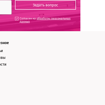
Согласен на
обработку персональных
данных
езное
ьи
ывы
ости