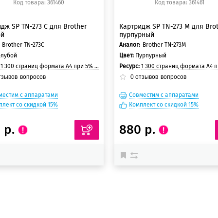
Код товара: 361460
Код товара: 361461
дж SP TN-273 C для Brother
Картридж SP TN-273 M для Bro
ой
пурпурный
Brother TN-273C
Аналог:
Brother TN-273M
олубой
Цвет:
Пурпурный
:
1 300 страниц формата А4 при 5% заполнении страницы
Ресурс:
1 300 страниц формата А4 при 5% заполнени
тзывов
вопросов
0
отзывов
вопросов
местим с аппаратами
Совместим с аппаратами
плект со скидкой 15%
Комплект со скидкой 15%
 р.
880 р.