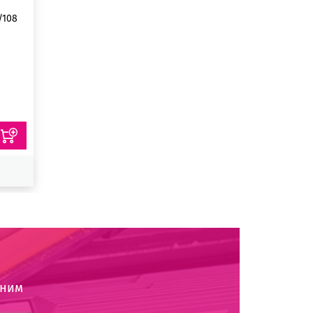
/108
оним