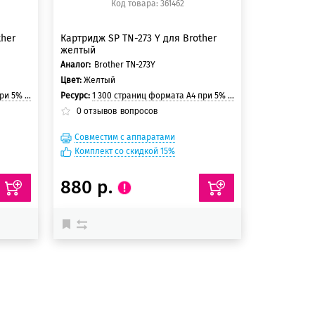
Код товара: 361462
ther
Картридж SP TN-273 Y для Brother
желтый
Аналог:
Brother TN-273Y
Цвет:
Желтый
и страницы
Ресурс:
1 300 страниц формата А4 при 5% заполнении страницы
0
отзывов
вопросов
Совместим с аппаратами
Комплект со скидкой 15%
880 р.