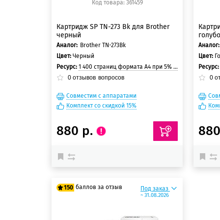
Код товара: 361459
Картридж SP TN-273 Bk для Brother
Картри
черный
голуб
Аналог:
Brother TN-273Bk
Аналог:
Цвет:
Черный
Цвет:
Г
Ресурс:
1 400 страниц формата А4 при 5% заполнении страницы
Ресурс
0
отзывов
вопросов
0
о
Совместим с аппаратами
Сов
Комплект со скидкой 15%
Ком
880 р.
880
баллов за отзыв
150
Под заказ
~ 31.08.2026
125 баллов