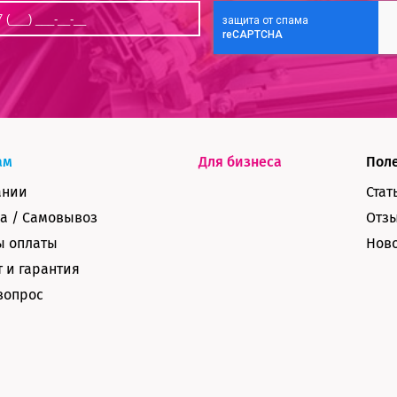
ам
Для бизнеса
Пол
ании
Стат
а / Самовывоз
Отз
ы оплаты
Нов
 и гарантия
вопрос