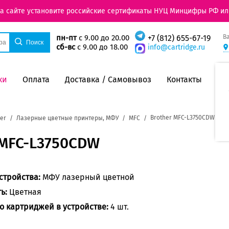
на сайте установите российские сертификаты НУЦ Минцифры РФ ил
В
пн-пт
с 9.00 до 20.00
+7 (812) 655-67-19
сб-вс
с 9.00 до 18.00
info@cartridge.ru
ки
Оплата
Доставка / Самовывоз
Контакты
Brother MFC-L3750CDW
er
Лазерные цветные принтеры, МФУ
MFC
 MFC-L3750CDW
стройства:
МФУ лазерный цветной
ть:
Цветная
о картриджей в устройстве:
4 шт.