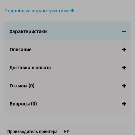
Подробные характеристики
Производитель принтера:
HP
Производитель:
HP
Характеристики
Вид товара:
Картридж струйный
Оригинальность:
Оригинальный
Ресурс:
310 страниц формата A4 при 5%
Описание
заполнении страницы.
Страна:
США
Доставка и оплата
Совместим с аппаратами
Обратите внимание:
Отзывы (0)
Акция! Количество ограничено.
Вопросы (0)
Производитель принтера
HP