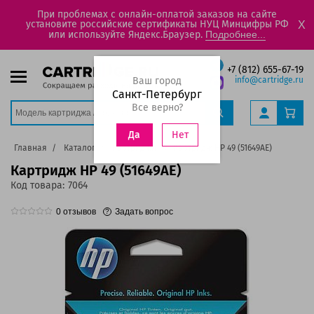
При проблемах с онлайн-оплатой заказов на сайте
установите российские сертификаты НУЦ Минцифры РФ
X
или используйте Яндекс.Браузер.
Подробнее...
+7 (812) 655-67-19
Ваш город
info@cartridge.ru
Санкт-Петербург
Все верно?
Нет
Да
Главная
Каталог
Картриджи
Картридж HP 49 (51649AE)
Картридж HP 49 (51649AE)
Код товара:
7064
0
отзывов
Задать вопрос