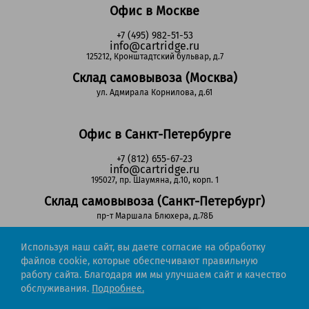
Офис в Москве
+7 (495) 982-51-53
info@cartridge.ru
125212, Кронштадтский бульвар, д.7
Склад самовывоза (Москва)
ул. Адмирала Корнилова, д.61
Офис в Санкт-Петербурге
+7 (812) 655-67-23
info@cartridge.ru
195027, пр. Шаумяна, д.10, корп. 1
Склад самовывоза (Санкт-Петербург)
пр-т Маршала Блюхера, д.78Б
Используя наш сайт, вы даете согласие на обработку
Регионы РФ
файлов cookie, которые обеспечивают правильную
работу сайта. Благодаря им мы улучшаем сайт и качество
8-800-302-51-53
обслуживания.
Подробнее.
(звонок бесплатный)
info@cartridge.ru