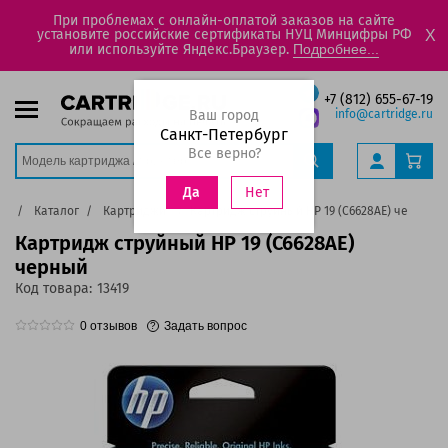
При проблемах с онлайн-оплатой заказов на сайте
установите российские сертификаты НУЦ Минцифры РФ
X
или используйте Яндекс.Браузер.
Подробнее...
+7 (812) 655-67-19
Ваш город
info@cartridge.ru
Санкт-Петербург
Все верно?
Нет
Да
ая
Каталог
Картриджи
Картридж струйный HP 19 (C6628AE) черный
Картридж струйный HP 19 (C6628AE)
черный
Код товара:
13419
0
отзывов
Задать вопрос