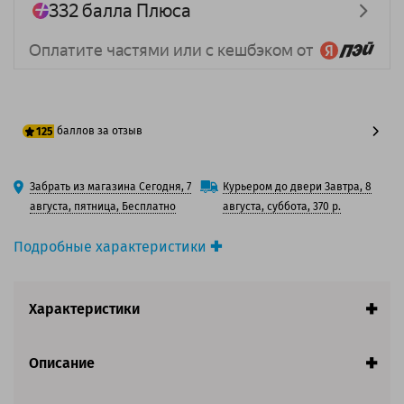
баллов за отзыв
125
100 баллов
Забрать из магазина Сегодня, 7
Курьером до двери Завтра, 8
125 баллов
августа, пятница, Бесплатно
августа, суббота, 370 р.
Подробные характеристики
Производитель принтера:
HP
Производитель:
HP
Характеристики
Вид товара:
Картридж струйный
Оригинальность:
Оригинальный
Ресурс:
485 страниц формата А4 при 5%
Описание
заполнении страницы.
Совместим с аппаратами