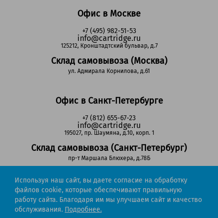
Офис в Москве
+7 (495) 982-51-53
info@cartridge.ru
125212, Кронштадтский бульвар, д.7
Склад самовывоза (Москва)
ул. Адмирала Корнилова, д.61
Офис в Санкт-Петербурге
+7 (812) 655-67-23
info@cartridge.ru
195027, пр. Шаумяна, д.10, корп. 1
Склад самовывоза (Санкт-Петербург)
пр-т Маршала Блюхера, д.78Б
Используя наш сайт, вы даете согласие на обработку
Регионы РФ
файлов cookie, которые обеспечивают правильную
работу сайта. Благодаря им мы улучшаем сайт и качество
8-800-302-51-53
обслуживания.
Подробнее.
(звонок бесплатный)